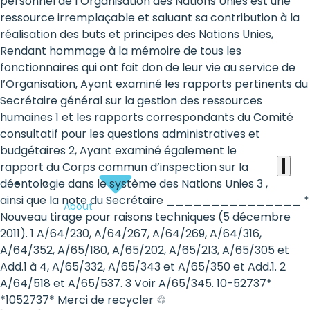
the
personnel de l’Organisation des Nations Unies est une
ressource irremplaçable et saluant sa contribution à la
heart
réalisation des buts et principes des Nations Unies,
of
Rendant hommage à la mémoire de tous les
fonctionnaires qui ont fait don de leur vie au service de
the
l’Organisation, Ayant examiné les rapports pertinents du
international
Secrétaire général sur la gestion des ressources
humaines 1 et les rapports correspondants du Comité
agenda
consultatif pour les questions administratives et
budgétaires 2, Ayant examiné également le
rapport du Corps commun d’inspection sur la
déontologie dans le système des Nations Unies 3 ,
ainsi que la note du Secrétaire _______________ *
About
Nouveau tirage pour raisons techniques (5 décembre
2011). 1 A/64/230, A/64/267, A/64/269, A/64/316,
A/64/352, A/65/180, A/65/202, A/65/213, A/65/305 et
Add.1 à 4, A/65/332, A/65/343 et A/65/350 et Add.1. 2
A/64/518 et A/65/537. 3 Voir A/65/345. 10-52737*
*1052737* Merci de recycler ♲