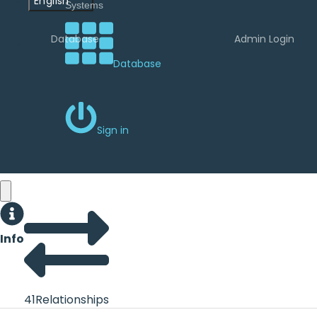
English
Database
Admin Login
Database
Sign in
Info
41
Relationships