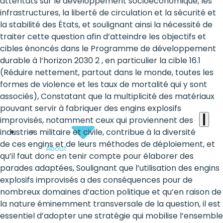
the
attentats sur le développement socioéconomique, les
infrastructures, la liberté de circulation et la sécurité et
heart
la stabilité des États, et soulignant ainsi la nécessité de
of
traiter cette question afin d’atteindre les objectifs et
cibles énoncés dans le Programme de développement
the
durable à l’horizon 2030 2 , en particulier la cible 16.1
international
(Réduire nettement, partout dans le monde, toutes les
formes de violence et les taux de mortalité qui y sont
agenda
associés), Constatant que la multiplicité des matériaux
pouvant servir à fabriquer des engins explosifs
improvisés, notamment ceux qui proviennent des
industries militaire et civile, contribue à la diversité
de ces engins et de leurs méthodes de déploiement, et
About
qu’il faut donc en tenir compte pour élaborer des
parades adaptées, Soulignant que l’utilisation des engins
explosifs improvisés a des conséquences pour de
nombreux domaines d’action politique et qu’en raison de
la nature éminemment transversale de la question, il est
essentiel d’adopter une stratégie qui mobilise l’ensemble