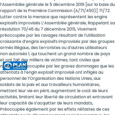
Rights
l’Assemblée générale le 5 décembre 2016 [sur la base du
rapport de la Première Commission (A/71/450)] 71/72.
Platform
Lutter contre la menace que représentent les engins
-
explosifs improvisés L’Assemblée générale, Rappelant sa
résolution 70/46 du 7 décembre 2015, Vivement
Girls'
préoccupée par les ravages résultant de l’utilisation
croissante d’engins explosifs improvisés par des groupes
rights
armés illégaux, des terroristes ou d’autres utilisateurs
are
non autorisés 1, qui touchent un grand nombre de pays
et ont fait des milliers de victimes, tant civiles que
human
militaires, Préoccupée par les graves dommages que les
rights:
attentats à l’engin explosif improvisé ont infligés au
personnel de l’Organisation des Nations Unies, aux
Positioning
soldats de la paix et aux travailleurs humanitaires,
mettant leur vie en péril, augmentant le coût de leurs
girls
activités, limitant leur liberté de circulation et entravant
at
leur capacité de s’acquitter de leurs mandats,
Préoccupée également par les effets néfastes de ces