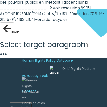
des pouvoirs publics en mettant l’accent sur la
_______________ 1 2 Voir résolution 69/51,
A/CONF.192/BMS/2014/2 et A/71/187. Résolution 70/1. 16-
21215 (F) *1621215* Merci de recycler
Back
Select target paragraph
3
●
●
●
Human Rights Policy Database
Uwazi is
developed by
Advocacy Tools
Contact