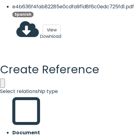
e4b636f4fab82285e0cdfa9f1d8f6c0edc725fd1.pdf
Spanish
View
Download
Create Reference
Select relationship type
Document