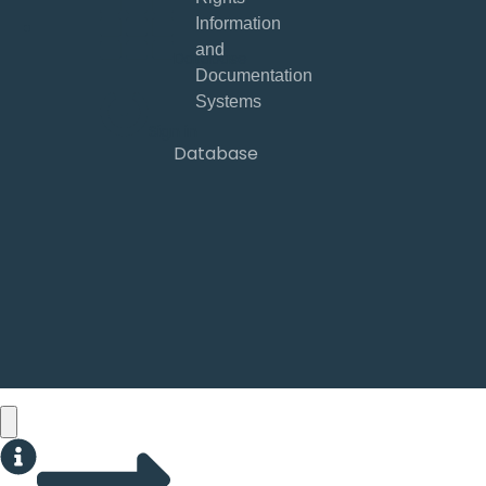
Database
Sign in
Database