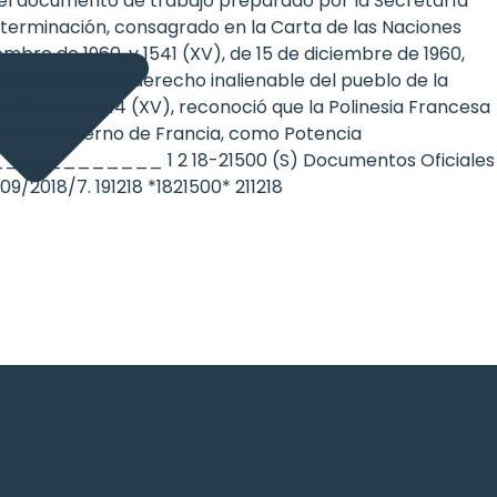
 del documento de trabajo preparado por la Secretaría
eterminación, consagrado en la Carta de las Naciones
embre de 1960, y 1541 (XV), de 15 de diciembre de 1960,
n que afirmó el derecho inalienable del pueblo de la
resolución 1514 (XV), reconoció que la Polinesia Francesa
rta, el Gobierno de Francia, como Potencia
________________ 1 2 18-21500 (S) Documentos Oficiales
9/2018/7. 191218 *1821500* 211218