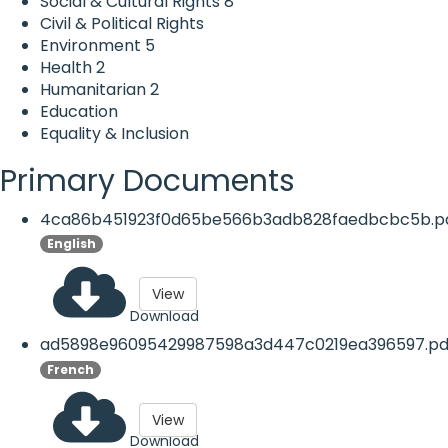
Social & Cultural Rights
8
Civil & Political Rights
Environment
5
Health
2
Humanitarian
2
Education
Equality & Inclusion
Primary Documents
4ca86b451923f0d65be566b3adb828faedbcbc5b.p
English
View
Download
ad5898e96095429987598a3d447c0219ea396597.pd
French
View
Download