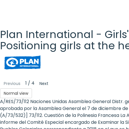
Plan International - Girls
Positioning girls at the 
Plan
International
- Girls'
1 / 4
Previous
Next
Rights
Normal view
A/RES/73/112 Naciones Unidas Asamblea General Distr. g
Platform
aprobada por la Asamblea General el 7 de diciembre de 2
- Girls'
(A/73/532)] 73/112. Cuestión de la Polinesia Francesa La
informe del Comité Especial encargado de Examinar la Sit
rights