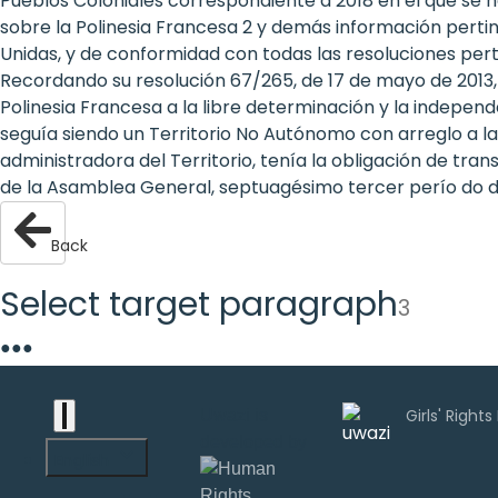
Pueblos Coloniales correspondiente a 2018 en el que se 
are
sobre la Polinesia Francesa 2 y demás información pertin
Unidas, y de conformidad con todas las resoluciones pertin
human
Recordando su resolución 67/265, de 17 de mayo de 2013, t
Polinesia Francesa a la libre determinación y la independ
rights:
seguía siendo un Territorio No Autónomo con arreglo a la 
Positioning
administradora del Territorio, tenía la obligación de 
de la Asamblea General, septuagésimo tercer perío do de 
girls at
the
Back
heart of
Select target paragraph
3
the
●
●
●
international
agenda
Uwazi is
developed by
English