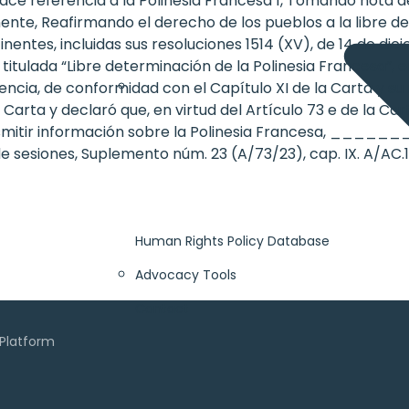
hace referencia a la Polinesia Francesa 1, Tomando nota
ente, Reafirmando el derecho de los pueblos a la libre d
entes, incluidas sus resoluciones 1514 (XV), de 14 de dici
itulada “Libre determinación de la Polinesia Francesa”, e
encia, de conformidad con el Capítulo XI de la Carta y su 
Carta y declaró que, en virtud del Artículo 73 e de la Ca
transmitir información sobre la Polinesia Francesa, __
sesiones, Suplemento núm. 23 (A/73/23), cap. IX. A/AC.10
Human Rights Policy Database
Advocacy Tools
Contact