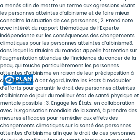
Rights
a menés afin de mettre un terme aux agressions visant
les personnes atteintes d’albinisme et de faire mieux
Platform
connaître la situation de ces personnes ; 2. Prend note
-
avec intérêt du rapport thématique de l’Experte
indépendante sur les conséquences des changements
Girls'
climatiques pour les personnes atteintes d’albinisme3,
dans lequel la titulaire du mandat appelle l’attention sur
rights
l’augmentation attendue de l’incidence du cancer de la
are
peau, qui touche particulièrement les personnes
atteintes d’albinisme en raison de leur prédisposition à
human
ce cancer, et, à cet égard, invite les États à redoubler
rights:
d’efforts pour garantir le droit des personnes atteintes
d’albinisme de jouir du meilleur état de santé physique et
Positioning
mentale possible ; 3. Engage les États, en collaboration
avec l’Organisation mondiale de la Santé, à prendre des
girls
mesures efficaces pour remédier aux effets des
at
changements climatiques sur la santé des personnes
atteintes d’albinisme afin que le droit de ces personnes