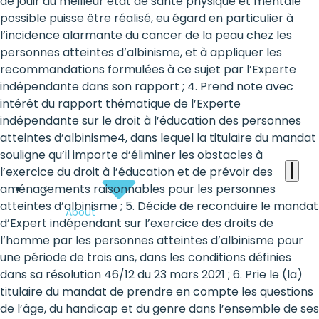
the
de jouir du meilleur état de santé physique et mentale
possible puisse être réalisé, eu égard en particulier à
heart
l’incidence alarmante du cancer de la peau chez les
of
personnes atteintes d’albinisme, et à appliquer les
recommandations formulées à ce sujet par l’Experte
the
indépendante dans son rapport ; 4. Prend note avec
international
intérêt du rapport thématique de l’Experte
indépendante sur le droit à l’éducation des personnes
agenda
atteintes d’albinisme4, dans lequel la titulaire du mandat
souligne qu’il importe d’éliminer les obstacles à
l’exercice du droit à l’éducation et de prévoir des
aménagements raisonnables pour les personnes
atteintes d’albinisme ; 5. Décide de reconduire le mandat
About
d’Expert indépendant sur l’exercice des droits de
l’homme par les personnes atteintes d’albinisme pour
une période de trois ans, dans les conditions définies
dans sa résolution 46/12 du 23 mars 2021 ; 6. Prie le (la)
titulaire du mandat de prendre en compte les questions
de l’âge, du handicap et du genre dans l’ensemble de ses