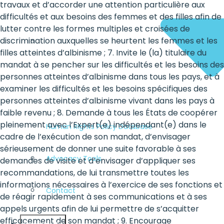
travaux et d’accorder une attention particulière aux
difficultés et aux besoins des femmes et des filles afin de
lutter contre les formes multiples et croisées de
discrimination auxquelles se heurtent les femmes et les
filles atteintes d’albinisme ; 7. Invite le (la) titulaire du
mandat à se pencher sur les difficultés et les besoins des
personnes atteintes d’albinisme dans tous les pays, et à
examiner les difficultés et les besoins spécifiques des
personnes atteintes d’albinisme vivant dans les pays à
faible revenu ; 8. Demande à tous les États de coopérer
pleinement avec l’Expert(e) indépendant(e) dans le
Human Rights Policy Database
cadre de l’exécution de son mandat, d’envisager
sérieusement de donner une suite favorable à ses
Advocacy Tools
demandes de visite et d’envisager d’appliquer ses
recommandations, de lui transmettre toutes les
informations nécessaires à l’exercice de ses fonctions et
Contact
de réagir rapidement à ses communications et à ses
appels urgents afin de lui permettre de s’acquitter
efficacement de son mandat ; 9. Encourage