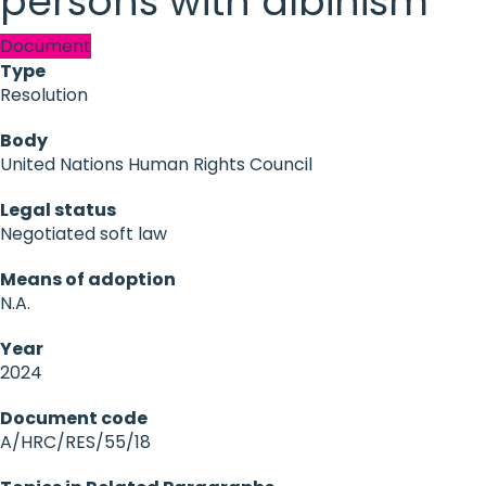
persons with albinism
Document
Type
Resolution
Body
United Nations Human Rights Council
Legal status
Negotiated soft law
Means of adoption
N.A.
Year
2024
Document code
A/HRC/RES/55/18