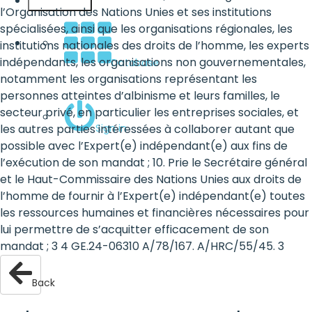
English
l’Organisation des Nations Unies et ses institutions
spécialisées, ainsi que les organisations régionales, les
institutions nationales des droits de l’homme, les experts
indépendants, les organisations non gouvernementales,
Database
notamment les organisations représentant les
personnes atteintes d’albinisme et leurs familles, le
secteur privé, en particulier les entreprises sociales, et
Sign in
les autres parties intéressées à collaborer autant que
possible avec l’Expert(e) indépendant(e) aux fins de
l’exécution de son mandat ; 10. Prie le Secrétaire général
et le Haut-Commissaire des Nations Unies aux droits de
l’homme de fournir à l’Expert(e) indépendant(e) toutes
les ressources humaines et financières nécessaires pour
lui permettre de s’acquitter efficacement de son
mandat ; 3 4 GE.24-06310 A/78/167. A/HRC/55/45. 3
Back