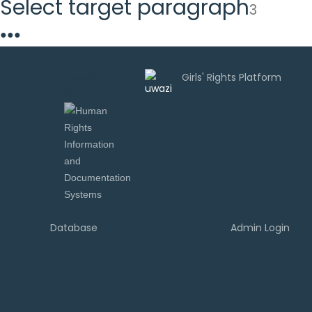
Select target paragraph
3
●
●
●
Uwazi is
developed by
Database
Admin Login