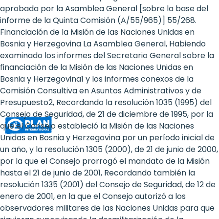
Rights
aprobada por la Asamblea General [sobre la base del
informe de la Quinta Comisión (A/55/965)] 55/268.
Platform
Financiación de la Misión de las Naciones Unidas en
-
Bosnia y Herzegovina La Asamblea General, Habiendo
examinado los informes del Secretario General sobre la
Girls'
financiación de la Misión de las Naciones Unidas en
Bosnia y Herzegovina1 y los informes conexos de la
rights
Comisión Consultiva en Asuntos Administrativos y de
are
Presupuesto2, Recordando la resolución 1035 (1995) del
Consejo de Seguridad, de 21 de diciembre de 1995, por la
human
que el Consejo estableció la Misión de las Naciones
rights:
Unidas en Bosnia y Herzegovina por un período inicial de
un año, y la resolución 1305 (2000), de 21 de junio de 2000,
Positioning
por la que el Consejo prorrogó el mandato de la Misión
hasta el 21 de junio de 2001, Recordando también la
girls
resolución 1335 (2001) del Consejo de Seguridad, de 12 de
at
enero de 2001, en la que el Consejo autorizó a los
observadores militares de las Naciones Unidas para que