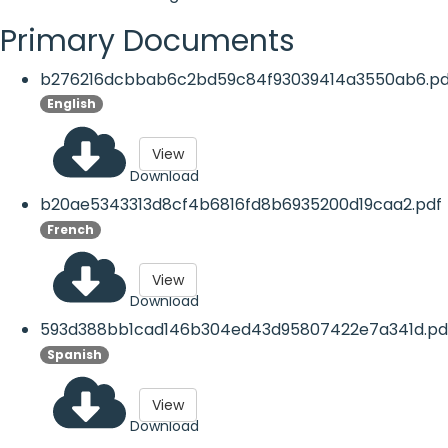
Primary Documents
b276216dcbbab6c2bd59c84f93039414a3550ab6.pd
English
View
Download
b20ae5343313d8cf4b6816fd8b6935200d19caa2.pdf
French
View
Download
593d388bb1cad146b304ed43d95807422e7a341d.pd
Spanish
View
Download