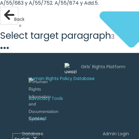
A/55/683 y A/55/752. A/55/874 y Add.5.
Back
Select target paragraph
3
●
●
●
Uwazi is
developed by
Human Rights Policy Database
Advocacy Tools
Contact
Database
Admin Login