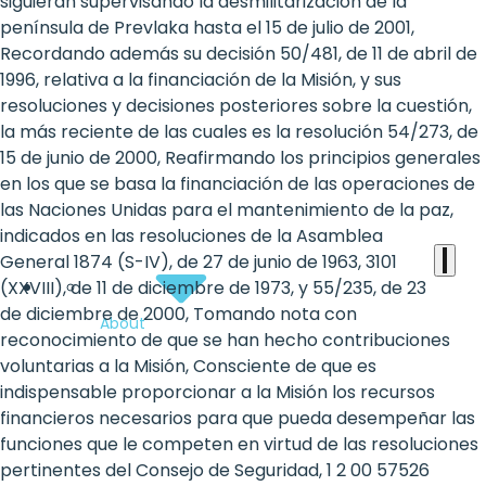
the
siguieran supervisando la desmilitarización de la
península de Prevlaka hasta el 15 de julio de 2001,
heart
Recordando además su decisión 50/481, de 11 de abril de
of
1996, relativa a la financiación de la Misión, y sus
resoluciones y decisiones posteriores sobre la cuestión,
the
la más reciente de las cuales es la resolución 54/273, de
international
15 de junio de 2000, Reafirmando los principios generales
en los que se basa la financiación de las operaciones de
agenda
las Naciones Unidas para el mantenimiento de la paz,
indicados en las resoluciones de la Asamblea
General 1874 (S-IV), de 27 de junio de 1963, 3101
(XXVIII), de 11 de diciembre de 1973, y 55/235, de 23
de diciembre de 2000, Tomando nota con
About
reconocimiento de que se han hecho contribuciones
voluntarias a la Misión, Consciente de que es
indispensable proporcionar a la Misión los recursos
financieros necesarios para que pueda desempeñar las
funciones que le competen en virtud de las resoluciones
pertinentes del Consejo de Seguridad, 1 2 00 57526