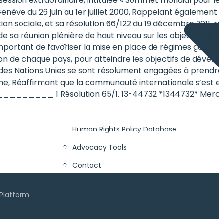
session extraordinaire, intitulée « Sommet mondial pour 
 Genève du 26 juin au 1er juillet 2000, Rappelant également
ation sociale, et sa résolution 66/122 du 19 décembre 2011, r
e sa réunion plénière de haut niveau sur les objectifs du 
important de favoriser la mise en place de régimes généra
uation de chaque pays, pour atteindre les objectifs de dév
tés des Nations Unies se sont résolument engagées à pren
me, Réaffirmant que la communauté internationale s’est en
___________ 1 Résolution 65/1. 13-44732 *1344732* Merc
Human Rights Policy Database
Advocacy Tools
Contact