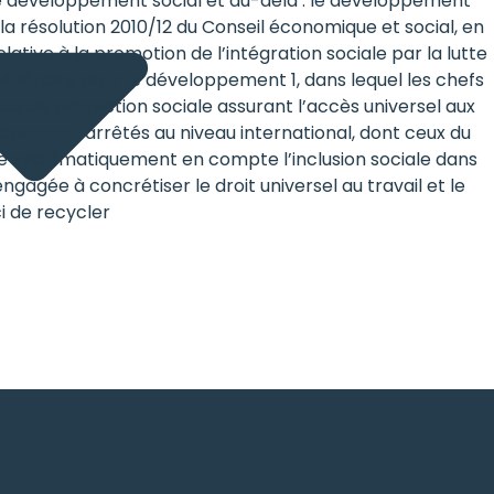
le développement social et au-delà : le développement
 la résolution 2010/12 du Conseil économique et social, en
elative à la promotion de l’intégration sociale par la lutte
Millénaire pour le développement 1, dans lequel les chefs
ux de protection sociale assurant l’accès universel aux
eloppement arrêtés au niveau international, dont ceux du
dre systématiquement en compte l’inclusion sociale dans
gagée à concrétiser le droit universel au travail et le
i de recycler