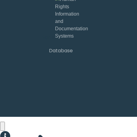
Database
Sign in
Database