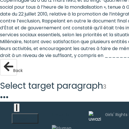
Copenhague du 6 au 12 mars 1995, et sa vingt-quatrième 
are
social pour tous à l’heure de la mondialisation », tenue à
date du 22 juillet 2010, relative à la promotion de l’intégr
human
contre l’exclusion, Rappelant en outre le document final d
d’État et de gouvernement ont constaté qu’il était très 
rights:
services sociaux essentiels, selon les priorités et la sit
Positioning
Millénaire, Notant avec satisfaction que plusieurs enti
leurs activités, et encourageant les autres à faire de mê
girls at
droit à un niveau de vie suffisant, y compris en ____
the
Back
heart of
Select target paragraph
the
3
international
●
●
●
agenda
Uwazi is
English
developed by