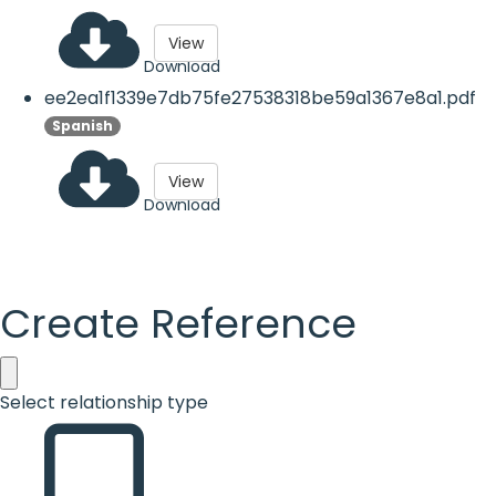
View
Download
ee2ea1f1339e7db75fe27538318be59a1367e8a1.pdf
Spanish
View
Download
Create Reference
Select relationship type