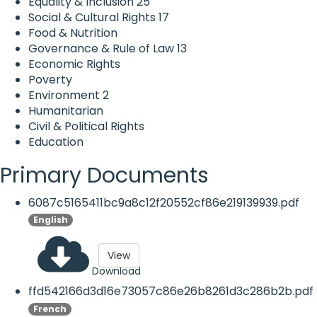
Equality & Inclusion
25
Social & Cultural Rights
17
Food & Nutrition
Governance & Rule of Law
13
Economic Rights
Poverty
Environment
2
Humanitarian
Civil & Political Rights
Education
Primary Documents
6087c5165411bc9a8c12f20552cf86e219139939.pdf
English
View
Download
ffd542166d3d16e73057c86e26b8261d3c286b2b.pdf
French