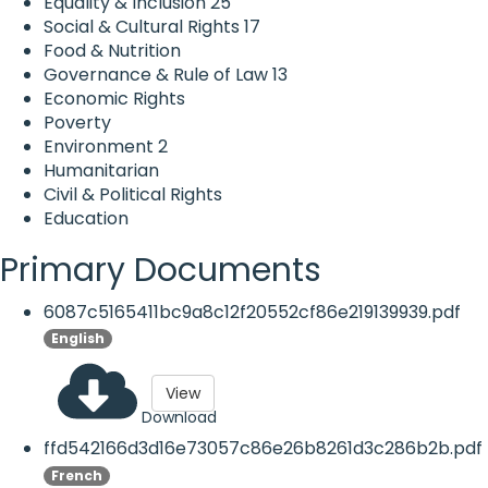
Equality & Inclusion
25
Social & Cultural Rights
17
Food & Nutrition
Governance & Rule of Law
13
Economic Rights
Poverty
Environment
2
Humanitarian
Civil & Political Rights
Education
Primary Documents
6087c5165411bc9a8c12f20552cf86e219139939.pdf
English
View
Download
ffd542166d3d16e73057c86e26b8261d3c286b2b.pdf
French