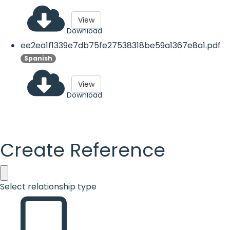
View
Download
ee2ea1f1339e7db75fe27538318be59a1367e8a1.pdf
Spanish
View
Download
Create Reference
Select relationship type