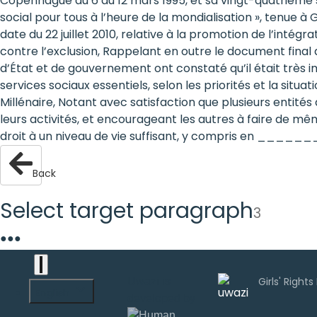
Copenhague du 6 au 12 mars 1995, et sa vingt-quatrième 
are
social pour tous à l’heure de la mondialisation », tenue à
date du 22 juillet 2010, relative à la promotion de l’intégr
human
contre l’exclusion, Rappelant en outre le document final d
d’État et de gouvernement ont constaté qu’il était très 
rights:
services sociaux essentiels, selon les priorités et la sit
Positioning
Millénaire, Notant avec satisfaction que plusieurs enti
leurs activités, et encourageant les autres à faire de mê
girls at
droit à un niveau de vie suffisant, y compris en ____
the
Back
heart of
Select target paragraph
the
3
international
●
●
●
agenda
Uwazi is
English
developed by