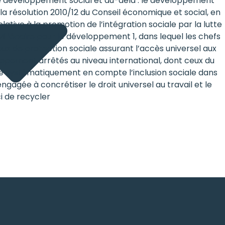
le développement social et au-delà : le développement
 la résolution 2010/12 du Conseil économique et social, en
elative à la promotion de l’intégration sociale par la lutte
Millénaire pour le développement 1, dans lequel les chefs
ux de protection sociale assurant l’accès universel aux
eloppement arrêtés au niveau international, dont ceux du
dre systématiquement en compte l’inclusion sociale dans
gagée à concrétiser le droit universel au travail et le
i de recycler