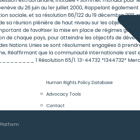
session extraordinaire, intitulée « Sommet mondial pour 
 Genève du 26 juin au 1er juillet 2000, Rappelant également
ation sociale, et sa résolution 66/122 du 19 décembre 2011, r
e sa réunion plénière de haut niveau sur les objectifs du 
important de favoriser la mise en place de régimes généra
uation de chaque pays, pour atteindre les objectifs de dév
tés des Nations Unies se sont résolument engagées à pren
me, Réaffirmant que la communauté internationale s’est en
___________ 1 Résolution 65/1. 13-44732 *1344732* Merc
Human Rights Policy Database
Advocacy Tools
Contact