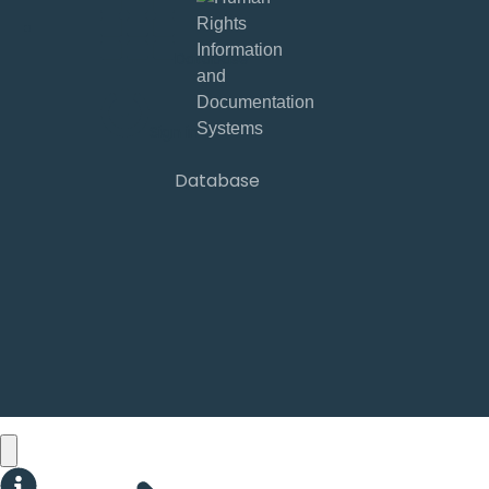
Database
Sign in
Database