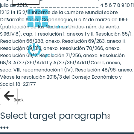
English
julio de 2013, __________________ 4 5 6 7 8 9 10 11
12 13 14 15 2/11 Informe de la Cumbre Mundial sobre
Desarrollo Social, Copenhague, 6 a 12 de marzo de 1995
(publicación de las Naciones Unidas, núm. de venta:
Database
S.96.IV.8), cap. I, resolución 1, anexos I y II. Resolución 65/1.
Resolución 66/288, anexo. Resolución 69/283, anexo II.
Resolución 69/313, anexo. Resolución 70/266, anexo.
Sign in
Resolución 69/2. Resolución 71/256, anexo. Resolución
68/3. A/37/351/Add.1 y A/37/351/Add.1/Corr.1, anexo,
secc. VIII, recomendación 1 (IV). Resolución 48/96, anexo.
Véase la resolución 2018/3 del Consejo Económico y
Social. 18-22177
Back
Select target paragraph
3
●
●
●