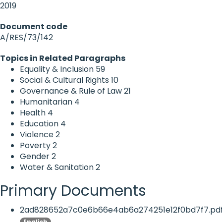
2019
Document code
A/RES/73/142
Topics in Related Paragraphs
Equality & Inclusion
59
Social & Cultural Rights
10
Governance & Rule of Law
21
Humanitarian
4
Health
4
Education
4
Violence
2
Poverty
2
Gender
2
Water & Sanitation
2
Primary Documents
2ad828652a7c0e6b66e4ab6a274251e12f0bd7f7.pd
English