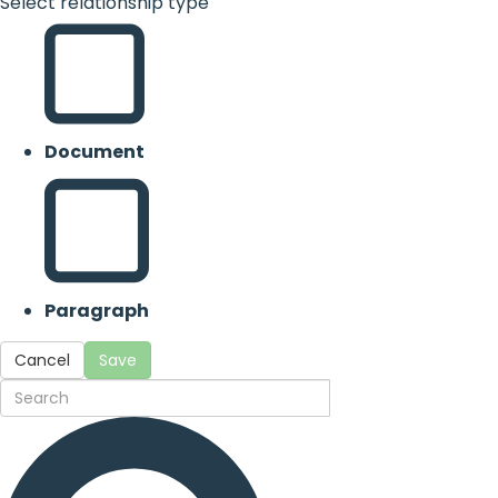
Select relationship type
Document
Paragraph
Cancel
Save