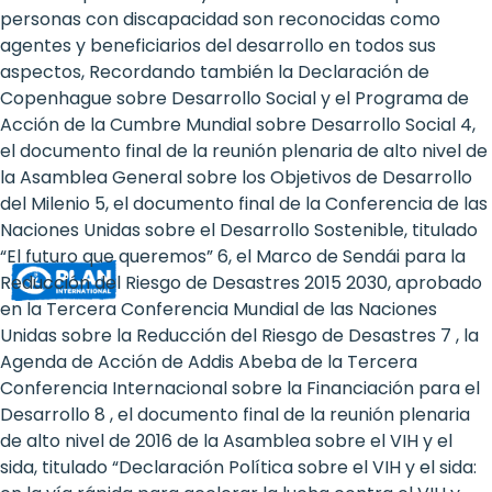
Rights
personas con discapacidad son reconocidas como
agentes y beneficiarios del desarrollo en todos sus
Platform
aspectos, Recordando también la Declaración de
-
Copenhague sobre Desarrollo Social y el Programa de
Acción de la Cumbre Mundial sobre Desarrollo Social 4,
Girls'
el documento final de la reunión plenaria de alto nivel de
la Asamblea General sobre los Objetivos de Desarrollo
rights
del Milenio 5, el documento final de la Conferencia de las
are
Naciones Unidas sobre el Desarrollo Sostenible, titulado
“El futuro que queremos” 6, el Marco de Sendái para la
human
Reducción del Riesgo de Desastres 2015 2030, aprobado
rights:
en la Tercera Conferencia Mundial de las Naciones
Unidas sobre la Reducción del Riesgo de Desastres 7 , la
Positioning
Agenda de Acción de Addis Abeba de la Tercera
Conferencia Internacional sobre la Financiación para el
girls
Desarrollo 8 , el documento final de la reunión plenaria
at
de alto nivel de 2016 de la Asamblea sobre el VIH y el
sida, titulado “Declaración Política sobre el VIH y el sida: