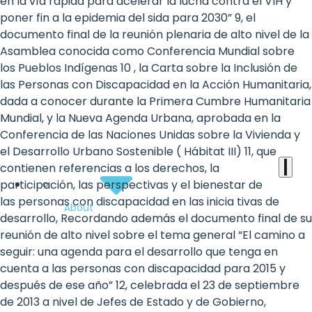
the
en la vía rápida para acelerar la lucha contra el VIH y
poner fin a la epidemia del sida para 2030” 9, el
heart
documento final de la reunión plenaria de alto nivel de la
of
Asamblea conocida como Conferencia Mundial sobre
los Pueblos Indígenas 10 , la Carta sobre la Inclusión de
the
las Personas con Discapacidad en la Acción Humanitaria,
international
dada a conocer durante la Primera Cumbre Humanitaria
Mundial, y la Nueva Agenda Urbana, aprobada en la
agenda
Conferencia de las Naciones Unidas sobre la Vivienda y
el Desarrollo Urbano Sostenible ( Hábitat III) 11, que
contienen referencias a los derechos, la
participación, las perspectivas y el bienestar de
las personas con discapacidad en las inicia tivas de
About
desarrollo, Recordando además el documento final de su
reunión de alto nivel sobre el tema general “El camino a
seguir: una agenda para el desarrollo que tenga en
cuenta a las personas con discapacidad para 2015 y
después de ese año” 12, celebrada el 23 de septiembre
de 2013 a nivel de Jefes de Estado y de Gobierno,