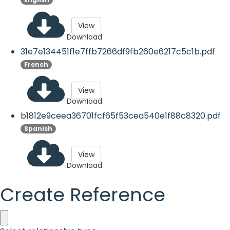
View
Download
31e7e134451f1e7ffb7266df9fb260e6217c5c1b.pdf
French
View
Download
b1812e9ceea36701fcf65f53cea540e1f88c8320.pdf
Spanish
View
Download
Create Reference