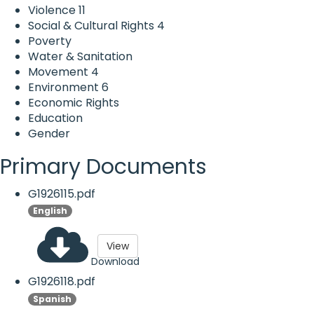
Violence
11
Social & Cultural Rights
4
Poverty
Water & Sanitation
Movement
4
Environment
6
Economic Rights
Education
Gender
Primary Documents
G1926115.pdf
English
View
Download
G1926118.pdf
Spanish