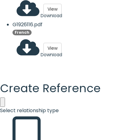
View
Download
G1926116.pdf
French
View
Download
Create Reference
Select relationship type