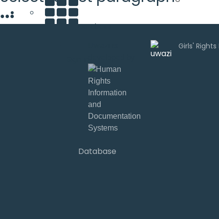
●
●
●
Database
Uwazi is
developed by
Sign in
Database