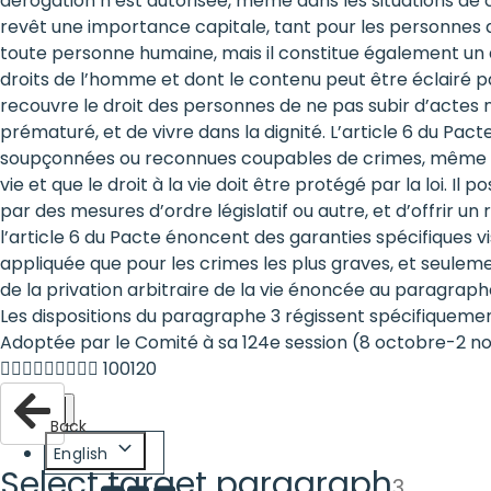
dérogation n’est autorisée, même dans les situations de co
are
revêt une importance capitale, tant pour les personnes 
toute personne humaine, mais il constitue également un dr
human
droits de l’homme et dont le contenu peut être éclairé par 
recouvre le droit des personnes de ne pas subir d’actes n
rights:
prématuré, et de vivre dans la dignité. L’article 6 du Pac
Positioning
soupçonnées ou reconnues coupables de crimes, même les p
vie et que le droit à la vie doit être protégé par la loi. Il
girls at
par des mesures d’ordre législatif ou autre, et d’offrir un 
l’article 6 du Pacte énoncent des garanties spécifiques vis
the
appliquée que pour les crimes les plus graves, et seulement
heart of
de la privation arbitraire de la vie énoncée au paragraphe
Les dispositions du paragraphe 3 régissent spécifiquement
the
Adoptée par le Comité à sa 124e session (8 octobre-2 nov
international
 100120
agenda
Back
English
Select target paragraph
3