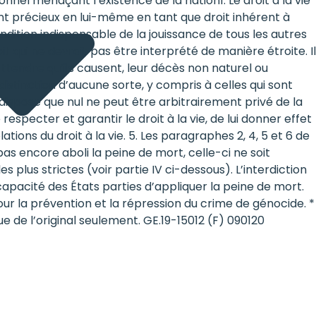
nel menaçant l’existence de la nation1. Le droit à la vie
t précieux en lui-même en tant que droit inhérent à
dition indispensable de la jouissance de tous les autres
it qui ne devrait pas être interprété de manière étroite. Il
ttendre qu’ils causent, leur décès non naturel ou
distinction d’aucune sorte, y compris à celles qui sont
ispose que nul ne peut être arbitrairement privé de la
 respecter et garantir le droit à la vie, de lui donner effet
ations du droit à la vie. 5. Les paragraphes 2, 4, 5 et 6 de
pas encore aboli la peine de mort, celle-ci ne soit
 plus strictes (voir partie IV ci-dessous). L’interdiction
capacité des États parties d’appliquer la peine de mort.
our la prévention et la répression du crime de génocide. *
 de l’original seulement. GE.19-15012 (F) 090120