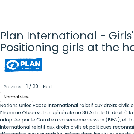
Plan International - Girls
Positioning girls at the 
Plan
International
- Girls'
1 / 23
Previous
Next
Rights
Normal view
Nations Unies Pacte international relatif aux droits civil
Platform
l’homme Observation générale no 36 Article 6 : droit à la
- Girls'
adoptée par le Comité à sa seizième session (1982), et l’o
international relatif aux droits civils et politiques recon
rights