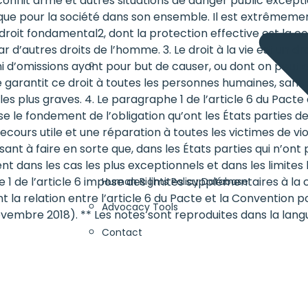
nflit armé et autres situations de danger public exception
que pour la société dans son ensemble. Il est extrêmemen
oit fondamental2, dont la protection effective est la con
d’autres droits de l’homme. 3. Le droit à la vie est un dro
i d’omissions ayant pour but de causer, ou dont on peut a
te garantit ce droit à toutes les personnes humaines, sans 
lus graves. 4. Le paragraphe 1 de l’article 6 du Pacte d
 pose le fondement de l’obligation qu’ont les États parties de
recours utile et une réparation à toutes les victimes de viol
ant à faire en sorte que, dans les États parties qui n’ont 
 dans les cas les plus exceptionnels et dans les limites les
 1 de l’article 6 impose des limites supplémentaires à la 
Human Rights Policy Database
 la relation entre l’article 6 du Pacte et la Convention p
Advocacy Tools
embre 2018). ** Les notes sont reproduites dans la langue
Contact