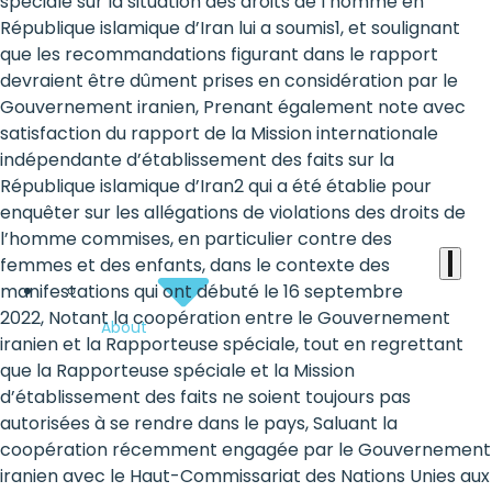
the
spéciale sur la situation des droits de l’homme en
République islamique d’Iran lui a soumis1, et soulignant
heart
que les recommandations figurant dans le rapport
of
devraient être dûment prises en considération par le
Gouvernement iranien, Prenant également note avec
the
satisfaction du rapport de la Mission internationale
international
indépendante d’établissement des faits sur la
République islamique d’Iran2 qui a été établie pour
agenda
enquêter sur les allégations de violations des droits de
l’homme commises, en particulier contre des
femmes et des enfants, dans le contexte des
manifestations qui ont débuté le 16 septembre
2022, Notant la coopération entre le Gouvernement
About
iranien et la Rapporteuse spéciale, tout en regrettant
que la Rapporteuse spéciale et la Mission
d’établissement des faits ne soient toujours pas
autorisées à se rendre dans le pays, Saluant la
coopération récemment engagée par le Gouvernement
iranien avec le Haut-Commissariat des Nations Unies aux