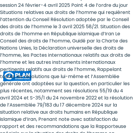
Rights
session 24 février-4 avril 2025 Point 4 de l’ordre du jour
Situations relatives aux droits de l’homme qui requièrent
Platform
l’attention du Conseil Résolution adoptée par le Conseil
-
des droits de l’homme le 3 avril 2025 58/21. Situation des
droits de l’homme en République islamique d’Iran Le
Girls'
Conseil des droits de l’homme, Guidé par la Charte des
Nations Unies, la Déclaration universelle des droits de
rights
l’homme, les Pactes internationaux relatifs aux droits de
are
l’homme et les autres instruments internationaux
pertinents relatifs aux droits de l’homme, Rappelant
human
toutes les résolutions que lui-même et l’Assemblée
rights:
générale ont adoptées sur la question, en particulier les
plus récentes, notamment ses résolutions 55/19 du 4
Positioning
avril 2024 et S-35/1 du 24 novembre 2022 et la résolution
de l’Assemblée 79/183 du 17 décembre 2024 sur la
girls
situation relative aux droits humains en République
at
islamique d’Iran, Prenant note avec satisfaction du
rapport et des recommandations que la Rapporteuse