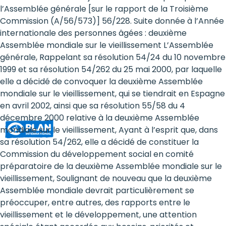
Rights
l’Assemblée générale [sur le rapport de la Troisième
Commission (A/56/573)] 56/228. Suite donnée à l’Année
Platform
internationale des personnes âgées : deuxième
-
Assemblée mondiale sur le vieillissement L’Assemblée
générale, Rappelant sa résolution 54/24 du 10 novembre
Girls'
1999 et sa résolution 54/262 du 25 mai 2000, par laquelle
elle a décidé de convoquer la deuxième Assemblée
rights
mondiale sur le vieillissement, qui se tiendrait en Espagne
are
en avril 2002, ainsi que sa résolution 55/58 du 4
décembre 2000 relative à la deuxième Assemblée
human
mondiale sur le vieillissement, Ayant à l’esprit que, dans
rights:
sa résolution 54/262, elle a décidé de constituer la
Commission du développement social en comité
Positioning
préparatoire de la deuxième Assemblée mondiale sur le
vieillissement, Soulignant de nouveau que la deuxième
girls
Assemblée mondiale devrait particulièrement se
at
préoccuper, entre autres, des rapports entre le
vieillissement et le développement, une attention