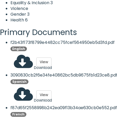
Equality & Inclusion
3
Violence
Gender
3
Health
6
Primary Documents
f2b43f173f8799e4482cc75fcef564950eb5d3fd.pdf
English
View
Download
3090830cb2f6e34fe40862bc5db9675fb1d23ce8.pd
Spanish
View
Download
f87d65f2558998b242ea09f13b34ae630cb0e552.pdf
French