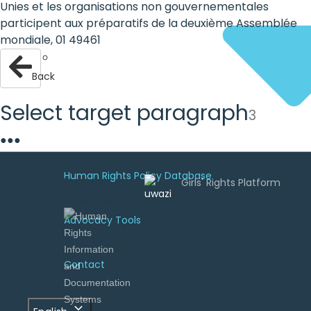
Unies et les organisations non gouvernementales
participent aux préparatifs de la deuxième Assemblée
mondiale, 01 49461
Back
Select target paragraph
3
●
●
●
Human Rights Policy Database
Uwazi is
developed by
Advocacy Tools
Contact