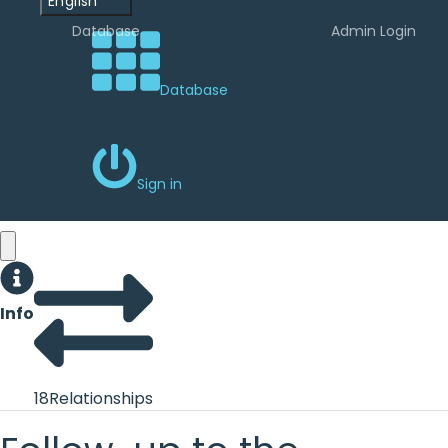
English
Database
Admin Login
Database
Sign in
Info
18
Relationships