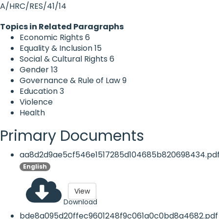
A/HRC/RES/41/14
Topics in Related Paragraphs
Economic Rights
6
Equality & Inclusion
15
Social & Cultural Rights
6
Gender
13
Governance & Rule of Law
9
Education
3
Violence
Health
Primary Documents
aa8d2d9ae5cf546e1517285d104685b820698434.pd
English
View
Download
bde8a095d20ffec9601248f9c061a0c0bd8a4682.pdf