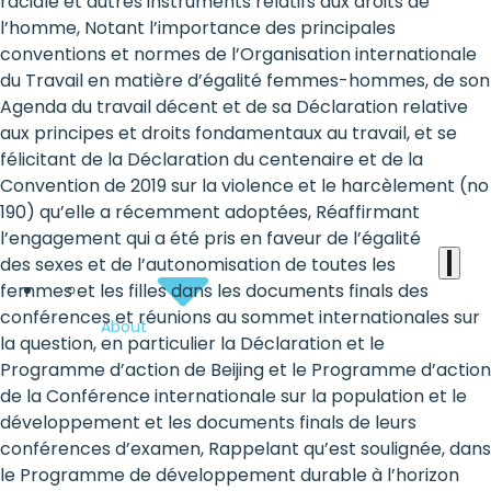
the
raciale et autres instruments relatifs aux droits de
l’homme, Notant l’importance des principales
heart
conventions et normes de l’Organisation internationale
of
du Travail en matière d’égalité femmes-hommes, de son
Agenda du travail décent et de sa Déclaration relative
the
aux principes et droits fondamentaux au travail, et se
international
félicitant de la Déclaration du centenaire et de la
Convention de 2019 sur la violence et le harcèlement (no
agenda
190) qu’elle a récemment adoptées, Réaffirmant
l’engagement qui a été pris en faveur de l’égalité
des sexes et de l’autonomisation de toutes les
femmes et les filles dans les documents finals des
conférences et réunions au sommet internationales sur
About
la question, en particulier la Déclaration et le
Programme d’action de Beijing et le Programme d’action
de la Conférence internationale sur la population et le
développement et les documents finals de leurs
conférences d’examen, Rappelant qu’est soulignée, dans
le Programme de développement durable à l’horizon