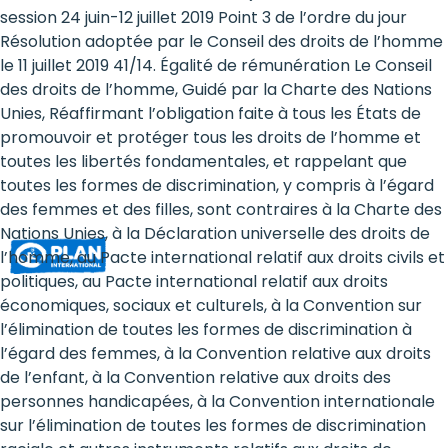
Rights
session 24 juin-12 juillet 2019 Point 3 de l’ordre du jour
Résolution adoptée par le Conseil des droits de l’homme
Platform
le 11 juillet 2019 41/14. Égalité de rémunération Le Conseil
-
des droits de l’homme, Guidé par la Charte des Nations
Unies, Réaffirmant l’obligation faite à tous les États de
Girls'
promouvoir et protéger tous les droits de l’homme et
toutes les libertés fondamentales, et rappelant que
rights
toutes les formes de discrimination, y compris à l’égard
are
des femmes et des filles, sont contraires à la Charte des
Nations Unies, à la Déclaration universelle des droits de
human
l’homme, au Pacte international relatif aux droits civils et
rights:
politiques, au Pacte international relatif aux droits
économiques, sociaux et culturels, à la Convention sur
Positioning
l’élimination de toutes les formes de discrimination à
l’égard des femmes, à la Convention relative aux droits
girls
de l’enfant, à la Convention relative aux droits des
at
personnes handicapées, à la Convention internationale
sur l’élimination de toutes les formes de discrimination