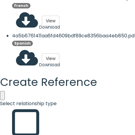
French
View
Download
4a5b6761411aa6fd4609bdf89ce8356baa4eb850.pd
Spanish
View
Download
Create Reference
Select relationship type