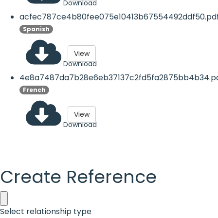
Download
acfec787ce4b80fee075e10413b67554492ddf50.pd
Spanish
View
Download
4e8a7487da7b28e6eb37137c2fd5fa2875bb4b34.p
French
View
Download
Create Reference
Select relationship type