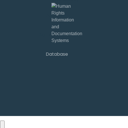
Database
Sign in
Database