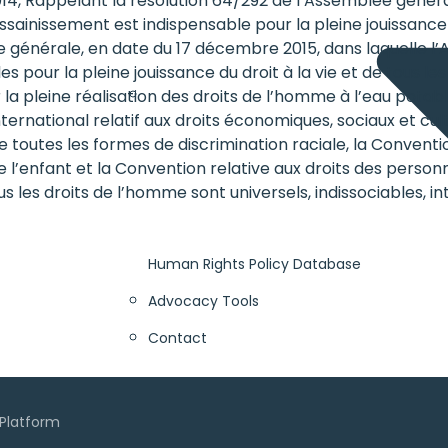
4, Rappelant la résolution 64/292 de l’Assemblée générale
ssainissement est indispensable pour la pleine jouissance d
générale, en date du 17 décembre 2015, dans laquelle l’A
s pour la pleine jouissance du droit à la vie et de tous l
la pleine réalisation des droits de l’homme à l’eau potabl
rnational relatif aux droits économiques, sociaux et culture
de toutes les formes de discrimination raciale, la Conventi
e l’enfant et la Convention relative aux droits des perso
s les droits de l’homme sont universels, indissociables, i
Human Rights Policy Database
Advocacy Tools
Contact