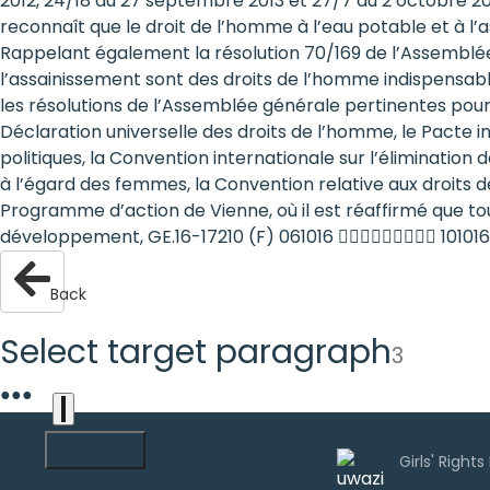
2012, 24/18 du 27 septembre 2013 et 27/7 du 2 octobre 201
are
reconnaît que le droit de l’homme à l’eau potable et à l’a
Rappelant également la résolution 70/169 de l’Assemblée 
human
l’assainissement sont des droits de l’homme indispensable
les résolutions de l’Assemblée générale pertinentes pour 
rights:
Déclaration universelle des droits de l’homme, le Pacte inte
Positioning
politiques, la Convention internationale sur l’élimination 
à l’égard des femmes, la Convention relative aux droits d
girls at
Programme d’action de Vienne, où il est réaffirmé que tou
développement, GE.16-17210 (F) 061016  101016
the
heart of
Back
the
Select target paragraph
3
international
●
●
●
agenda
English
Uwazi is
developed by