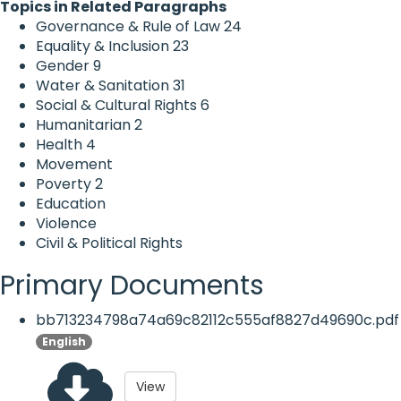
Topics in Related Paragraphs
Governance & Rule of Law
24
Equality & Inclusion
23
Gender
9
Water & Sanitation
31
Social & Cultural Rights
6
Humanitarian
2
Health
4
Movement
Poverty
2
Education
Violence
Civil & Political Rights
Primary Documents
bb713234798a74a69c82112c555af8827d49690c.pdf
English
View