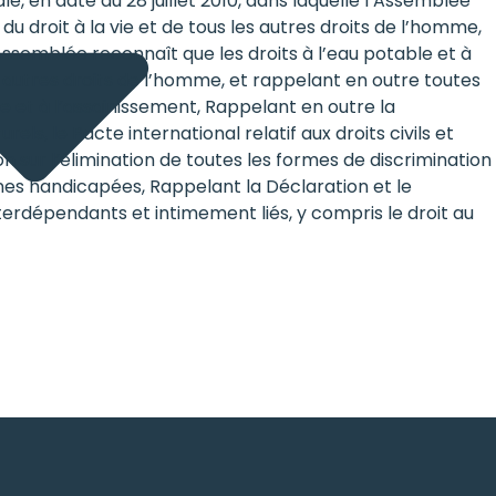
, en date du 28 juillet 2010, dans laquelle l’Assemblée
u droit à la vie et de tous les autres droits de l’homme,
ssemblée reconnaît que les droits à l’eau potable et à
es autres droits de l’homme, et rappelant en outre toutes
e et à l’assainissement, Rappelant en outre la
ls, le Pacte international relatif aux droits civils et
on sur l’élimination de toutes les formes de discrimination
nnes handicapées, Rappelant la Déclaration et le
nterdépendants et intimement liés, y compris le droit au