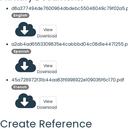
d8a377494de7600964dbdebc55048049c79f02a5.p
English
View
Download
a2ab4ad6563309835e4cabbbd04c08d1e4471255.p
Spanish
View
Download
45a728972f31b44aa83f6998922e109036f6c170.pdf
French
View
Download
Create Reference