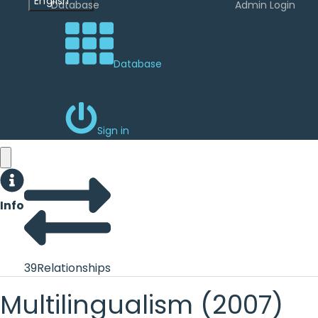
English
Database
Admin Login
Database
Sign in
Info
39
Relationships
Multilingualism (2007)