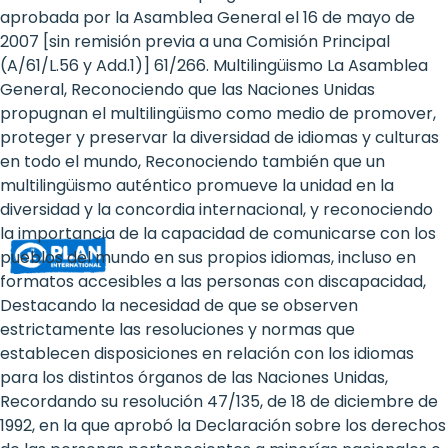
Rights
aprobada por la Asamblea General el 16 de mayo de
2007 [sin remisión previa a una Comisión Principal
Platform
(A/61/L.56 y Add.1)] 61/266. Multilingüismo La Asamblea
-
General, Reconociendo que las Naciones Unidas
propugnan el multilingüismo como medio de promover,
Girls'
proteger y preservar la diversidad de idiomas y culturas
en todo el mundo, Reconociendo también que un
rights
multilingüismo auténtico promueve la unidad en la
are
diversidad y la concordia internacional, y reconociendo
la importancia de la capacidad de comunicarse con los
human
pueblos del mundo en sus propios idiomas, incluso en
rights:
formatos accesibles a las personas con discapacidad,
Destacando la necesidad de que se observen
Positioning
estrictamente las resoluciones y normas que
establecen disposiciones en relación con los idiomas
girls
para los distintos órganos de las Naciones Unidas,
at
Recordando su resolución 47/135, de 18 de diciembre de
1992, en la que aprobó la Declaración sobre los derechos