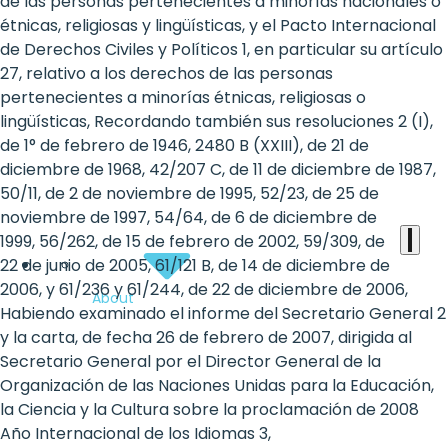
the
de las personas pertenecientes a minorías nacionales o
étnicas, religiosas y lingüísticas, y el Pacto Internacional
heart
de Derechos Civiles y Políticos 1, en particular su artículo
of
27, relativo a los derechos de las personas
pertenecientes a minorías étnicas, religiosas o
the
lingüísticas, Recordando también sus resoluciones 2 (I),
international
de 1° de febrero de 1946, 2480 B (XXIII), de 21 de
diciembre de 1968, 42/207 C, de 11 de diciembre de 1987,
agenda
50/11, de 2 de noviembre de 1995, 52/23, de 25 de
noviembre de 1997, 54/64, de 6 de diciembre de
1999, 56/262, de 15 de febrero de 2002, 59/309, de
22 de junio de 2005, 61/121 B, de 14 de diciembre de
2006, y 61/236 y 61/244, de 22 de diciembre de 2006,
About
Habiendo examinado el informe del Secretario General 2
y la carta, de fecha 26 de febrero de 2007, dirigida al
Secretario General por el Director General de la
Organización de las Naciones Unidas para la Educación,
la Ciencia y la Cultura sobre la proclamación de 2008
Año Internacional de los Idiomas 3,