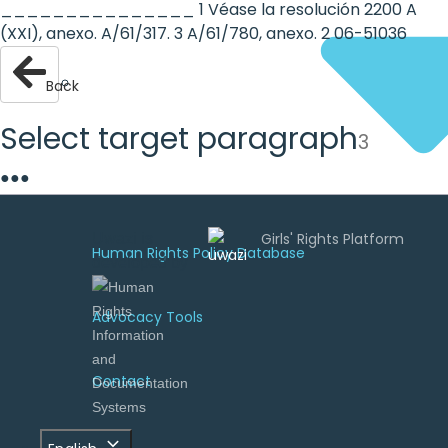
_______________ 1 Véase la resolución 2200 A
(XXI), anexo. A/61/317. 3 A/61/780, anexo. 2 06-51036
Back
Select target paragraph
3
●
●
●
Uwazi is
Human Rights Policy Database
developed by
Advocacy Tools
Contact