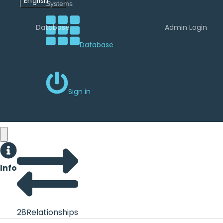
English
Database
Admin Login
Database
Sign in
Info
28
Relationships