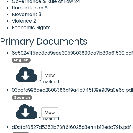
Governance & Rule of Law
24
Humanitarian
6
Movement
3
Violence
2
Economic Rights
Primary Documents
6c5924115ec8cd9eae3059803890ca7b80a61530.pd
English
View
Download
03dcfa996aea2808386df9a4b745139e909a0e6c.pd
Spanish
View
Download
d0dfaf0527d5352b73ff616025a3e44b12edc79b.pdf