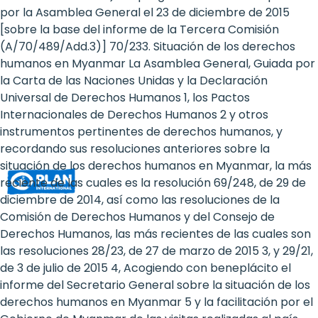
Rights
por la Asamblea General el 23 de diciembre de 2015
[sobre la base del informe de la Tercera Comisión
Platform
(A/70/489/Add.3)] 70/233. Situación de los derechos
-
humanos en Myanmar La Asamblea General, Guiada por
la Carta de las Naciones Unidas y la Declaración
Girls'
Universal de Derechos Humanos 1, los Pactos
Internacionales de Derechos Humanos 2 y otros
rights
instrumentos pertinentes de derechos humanos, y
are
recordando sus resoluciones anteriores sobre la
situación de los derechos humanos en Myanmar, la más
human
reciente de las cuales es la resolución 69/248, de 29 de
rights:
diciembre de 2014, así como las resoluciones de la
Comisión de Derechos Humanos y del Consejo de
Positioning
Derechos Humanos, las más recientes de las cuales son
las resoluciones 28/23, de 27 de marzo de 2015 3, y 29/21,
girls
de 3 de julio de 2015 4, Acogiendo con beneplácito el
at
informe del Secretario General sobre la situación de los
derechos humanos en Myanmar 5 y la facilitación por el