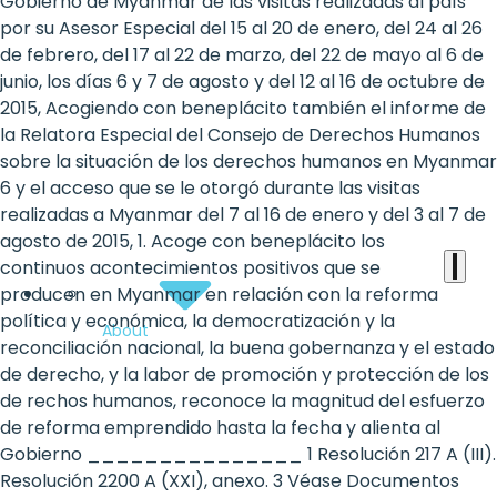
the
Gobierno de Myanmar de las visitas realizadas al país
por su Asesor Especial del 15 al 20 de enero, del 24 al 26
heart
de febrero, del 17 al 22 de marzo, del 22 de mayo al 6 de
of
junio, los días 6 y 7 de agosto y del 12 al 16 de octubre de
2015, Acogiendo con beneplácito también el informe de
the
la Relatora Especial del Consejo de Derechos Humanos
international
sobre la situación de los derechos humanos en Myanmar
6 y el acceso que se le otorgó durante las visitas
agenda
realizadas a Myanmar del 7 al 16 de enero y del 3 al 7 de
agosto de 2015, 1. Acoge con beneplácito los
continuos acontecimientos positivos que se
producen en Myanmar en relación con la reforma
política y económica, la democratización y la
About
reconciliación nacional, la buena gobernanza y el estado
de derecho, y la labor de promoción y protección de los
de rechos humanos, reconoce la magnitud del esfuerzo
de reforma emprendido hasta la fecha y alienta al
Gobierno _______________ 1 Resolución 217 A (III).
Resolución 2200 A (XXI), anexo. 3 Véase Documentos