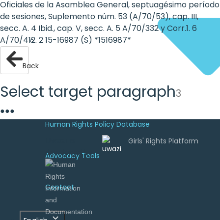
Oficiales de la Asamblea General, septuagésimo período
de sesiones, Suplemento núm. 53 (A/70/53), cap. III,
secc. A. 4 Ibid., cap. V, secc. A. 5 A/70/332 y Corr.1. 6
A/70/412. 2 15-16987 (S) *1516987*
Back
Select target paragraph
3
●
●
●
Human Rights Policy Database
Uwazi is
developed by
Advocacy Tools
Contact