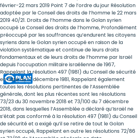
Rights
février-22 mars 2019 Point 7 de l’ordre du jour Résolution
adoptée par le Conseil des droits de l’homme le 22 mars
Platform
2019 40/21. Droits de l’homme dans le Golan syrien
-
occupé Le Conseil des droits de l’homme, Profondément
préoccupé par les souffrances qu’endurent les citoyens
Girls'
syriens dans le Golan syrien occupé en raison de la
violation systématique et continue de leurs droits
rights
fondamentaux et de leurs droits de l’homme par Israël
are
depuis l’occupation militaire israélienne de 1967,
Rappelant la résolution 497 (1981) du Conseil de sécurité
human
en date du 17 décembre 1981, Rappelant également
rights:
toutes les résolutions pertinentes de l’Assemblée
générale, dont les plus récentes sont les résolutions
Positioning
73/23 du 30 novembre 2018 et 73/100 du 7 décembre
2018, dans lesquelles l’Assemblée a déclaré qu’Israël ne
girls
s’était pas conformé à la résolution 497 (1981) du Conseil
at
de sécurité et a exigé qu’il se retire de tout le Golan
syrien occupé, Rappelant en outre les résolutions 72/86