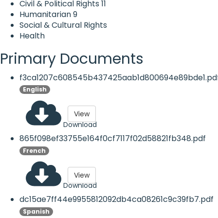
Civil & Political Rights
11
Humanitarian
9
Social & Cultural Rights
Health
Primary Documents
f3ca1207c608545b437425aab1d800694e89bde1.pd
English
View
Download
865f098ef33755e164f0cf7117f02d58821fb348.pdf
French
View
Download
dc15ae7ff44e9955812092db4ca08261c9c39fb7.pdf
Spanish