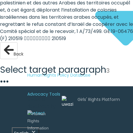
palestinien et des autres Arabes des territoires occupé1
et, à cet égard, déplorant l’installation de colonies
israéliennes dans les territoires arabes occupés, et
regrettant le refus constant d’Israël de coopérer avec le
Comité spécial et de le recevoir, 1 A/73/499. GE.19-06476
(F) 210519  210519
Back
Select target paragraph
3
Human Rights Policy Database
●
●
●
Advocacy Tools
Uwazi is
developed by
Contact