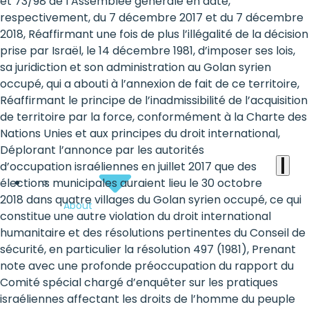
the
et 73/98 de l’Assemblée générale en date,
respectivement, du 7 décembre 2017 et du 7 décembre
heart
2018, Réaffirmant une fois de plus l’illégalité de la décision
of
prise par Israël, le 14 décembre 1981, d’imposer ses lois,
sa juridiction et son administration au Golan syrien
the
occupé, qui a abouti à l’annexion de fait de ce territoire,
international
Réaffirmant le principe de l’inadmissibilité de l’acquisition
de territoire par la force, conformément à la Charte des
agenda
Nations Unies et aux principes du droit international,
Déplorant l’annonce par les autorités
d’occupation israéliennes en juillet 2017 que des
élections municipales auraient lieu le 30 octobre
2018 dans quatre villages du Golan syrien occupé, ce qui
About
constitue une autre violation du droit international
humanitaire et des résolutions pertinentes du Conseil de
sécurité, en particulier la résolution 497 (1981), Prenant
note avec une profonde préoccupation du rapport du
Comité spécial chargé d’enquêter sur les pratiques
israéliennes affectant les droits de l’homme du peuple