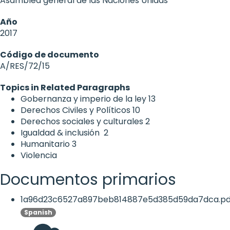
Asamblea general de las Naciones Unidas
Año
2017
Código de documento
A/RES/72/15
Topics in Related Paragraphs
Gobernanza y imperio de la ley
13
Derechos Civiles y Políticos
10
Derechos sociales y culturales
2
Igualdad & inclusión
2
Humanitario
3
Violencia
Documentos primarios
1a96d23c6527a897beb814887e5d385d59da7dca.pd
Spanish