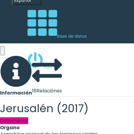
Español
Base de datos
Sign ins
18
Relaciónes
Información
Jerusalén (2017)
Documento
Organo