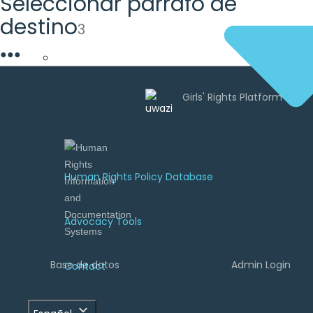
Seleccionar párrafo de
destino
3
●
●
●
Uwazi es
desarrollado
por
Human Rights Policy Database
Advocacy Tools
Base de datos
Admin Login
Contact