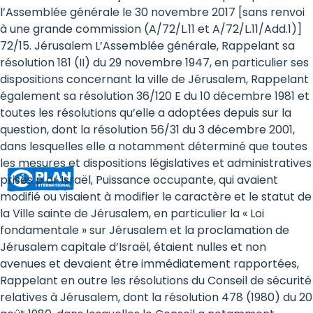
Rights
l’Assemblée générale le 30 novembre 2017 [sans renvoi
à une grande commission (A/72/L.11 et A/72/L.11/Add.1)]
Platform
72/15. Jérusalem L’Assemblée générale, Rappelant sa
-
résolution 181 (II) du 29 novembre 1947, en particulier ses
dispositions concernant la ville de Jérusalem, Rappelant
Girls'
également sa résolution 36/120 E du 10 décembre 1981 et
toutes les résolutions qu’elle a adoptées depuis sur la
rights
question, dont la résolution 56/31 du 3 décembre 2001,
are
dans lesquelles elle a notamment déterminé que toutes
les mesures et dispositions législatives et administratives
human
prises p ar Israël, Puissance occupante, qui avaient
rights:
modifié ou visaient à modifier le caractère et le statut de
la Ville sainte de Jérusalem, en particulier la « Loi
Positioning
fondamentale » sur Jérusalem et la proclamation de
Jérusalem capitale d’Israël, étaient nulles et non
girls
avenues et devaient être immédiatement rapportées,
at
Rappelant en outre les résolutions du Conseil de sécurité
relatives à Jérusalem, dont la résolution 478 (1980) du 20