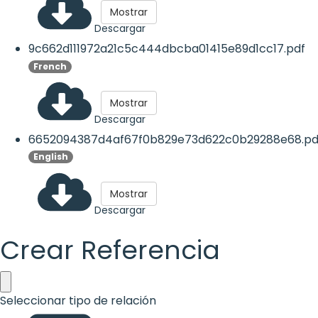
Mostrar
Descargar
9c662d111972a21c5c444dbcba01415e89d1cc17.pdf
French
Mostrar
Descargar
6652094387d4af67f0b829e73d622c0b29288e68.pd
English
Mostrar
Descargar
Crear Referencia
Seleccionar tipo de relación