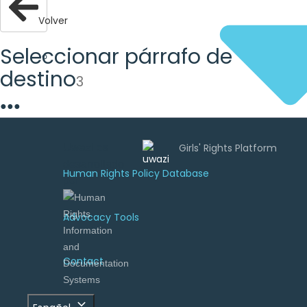
Volver
Seleccionar párrafo de
destino
3
●
●
●
Uwazi es
desarrollado
Human Rights Policy Database
por
Advocacy Tools
Contact