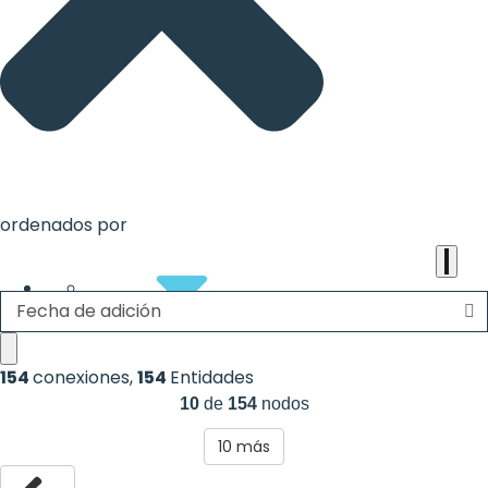
the
heart
of
the
international
agenda
ordenados por
Fecha de adición
About
154
conexiones
,
154
Entidades
10
de
154
nodos
10
más