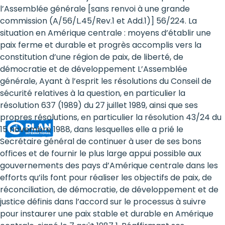
Rights
l’Assemblée générale [sans renvoi à une grande
commission (A/56/L.45/Rev.1 et Add.1)] 56/224. La
Platform
situation en Amérique centrale : moyens d’établir une
-
paix ferme et durable et progrès accomplis vers la
constitution d’une région de paix, de liberté, de
Girls'
démocratie et de développement L’Assemblée
générale, Ayant à l’esprit les résolutions du Conseil de
rights
sécurité relatives à la question, en particulier la
are
résolution 637 (1989) du 27 juillet 1989, ainsi que ses
propres résolutions, en particulier la résolution 43/24 du
human
15 novembre 1988, dans lesquelles elle a prié le
rights:
Secrétaire général de continuer à user de ses bons
offices et de fournir le plus large appui possible aux
Positioning
gouvernements des pays d’Amérique centrale dans les
efforts qu’ils font pour réaliser les objectifs de paix, de
girls
réconciliation, de démocratie, de développement et de
at
justice définis dans l’accord sur le processus à suivre
pour instaurer une paix stable et durable en Amérique