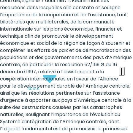
the
centrale, signé le 7 août 1987 1, Réaffirmant ses
résolutions dans lesquelles elle constate et souligne
heart
l’importance de la coopération et de l’assistance, tant
of
bilatérales que multilatérales, de la communauté
internationale sur les plans économique, financier et
the
technique afin de promouvoir le développement
international
économique et social de la région de façon à soutenir et
compléter les efforts de paix et de démocratisation des
agenda
populations et des gouvernements des pays d’Amérique
centrale, en particulier la résolution 52/169 G du 16
décembre 1997, relative à l’assistance et à la
coopération internationales en faveur de l’Alliance
pour le développement durable de l’Amérique centrale,
About
ainsi que les résolutions pertinentes sur l’assistance
d’urgence à apporter aux pays d’Amérique centrale à la
suite des destructions causées par les catastrophes
naturelles, Soulignant l’importance de l’évolution du
Système d’intégration de l’Amérique centrale, dont
l’objectif fondamental est de promouvoir le processus