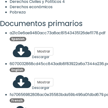
Derechos Civiles y Políticos
4
Derechos económicos
Pobreza
Documentos primarios
a21c0e6ae9480acc73a8ac81543435126def1178.pdf
Spanish
Mostrar
Descargar
6070032868cd45cc843adb8f83922a6a7344a236.p
English
Mostrar
Descargar
fa70656982808ac0e35583bda59b496a0fdbd679.p
French