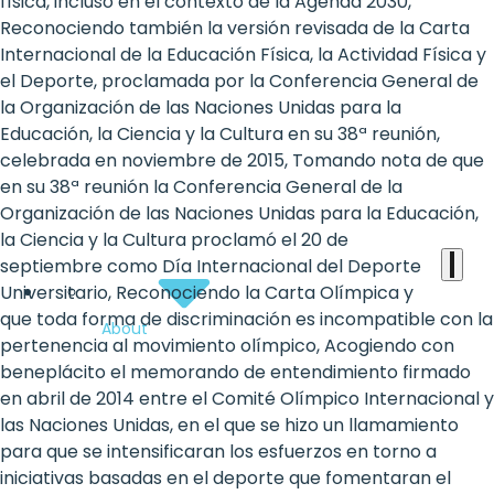
the
física, incluso en el contexto de la Agenda 2030,
Reconociendo también la versión revisada de la Carta
heart
Internacional de la Educación Física, la Actividad Física y
of
el Deporte, proclamada por la Conferencia General de
la Organización de las Naciones Unidas para la
the
Educación, la Ciencia y la Cultura en su 38ª reunión,
international
celebrada en noviembre de 2015, Tomando nota de que
en su 38ª reunión la Conferencia General de la
agenda
Organización de las Naciones Unidas para la Educación,
la Ciencia y la Cultura proclamó el 20 de
septiembre como Día Internacional del Deporte
Universitario, Reconociendo la Carta Olímpica y
que toda forma de discriminación es incompatible con la
About
pertenencia al movimiento olímpico, Acogiendo con
beneplácito el memorando de entendimiento firmado
en abril de 2014 entre el Comité Olímpico Internacional y
las Naciones Unidas, en el que se hizo un llamamiento
para que se intensificaran los esfuerzos en torno a
iniciativas basadas en el deporte que fomentaran el