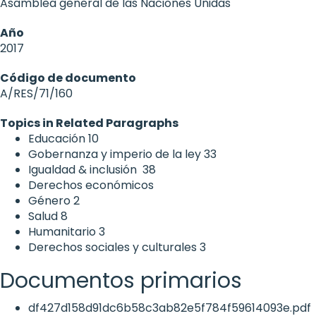
Asamblea general de las Naciones Unidas
Año
2017
Código de documento
A/RES/71/160
Topics in Related Paragraphs
Educación
10
Gobernanza y imperio de la ley
33
Igualdad & inclusión
38
Derechos económicos
Género
2
Salud
8
Humanitario
3
Derechos sociales y culturales
3
Documentos primarios
df427d158d91dc6b58c3ab82e5f784f59614093e.pdf