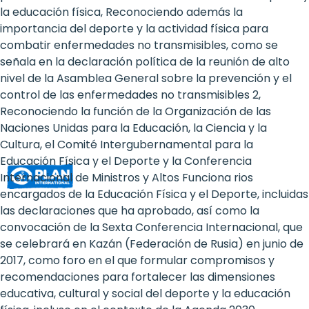
Rights
la educación física, Reconociendo además la
importancia del deporte y la actividad física para
Platform
combatir enfermedades no transmisibles, como se
-
señala en la declaración política de la reunión de alto
nivel de la Asamblea General sobre la prevención y el
Girls'
control de las enfermedades no transmisibles 2,
Reconociendo la función de la Organización de las
rights
Naciones Unidas para la Educación, la Ciencia y la
are
Cultura, el Comité Intergubernamental para la
Educación Física y el Deporte y la Conferencia
human
Internacional de Ministros y Altos Funciona rios
rights:
encargados de la Educación Física y el Deporte, incluidas
las declaraciones que ha aprobado, así como la
Positioning
convocación de la Sexta Conferencia Internacional, que
se celebrará en Kazán (Federación de Rusia) en junio de
girls
2017, como foro en el que formular compromisos y
at
recomendaciones para fortalecer las dimensiones
educativa, cultural y social del deporte y la educación