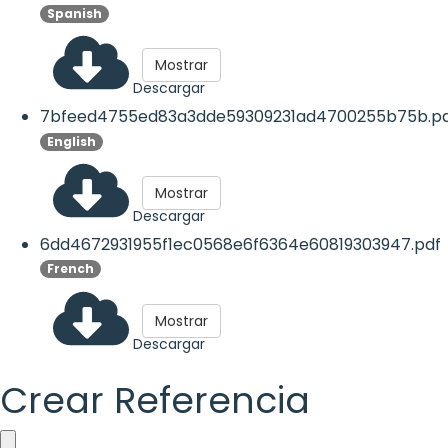
Spanish
Mostrar
Descargar
7bfeed4755ed83a3dde59309231ad4700255b75b.p
English
Mostrar
Descargar
6dd4672931955f1ec0568e6f6364e60819303947.pdf
French
Mostrar
Descargar
Crear Referencia