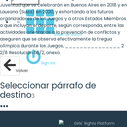
Español
Juventud que se celebrarán en Buenos Aires en 2018 y en
Lausana (Suiza) en 2020, y exhortando a los futuros
organizadores de los Juegos y a otros Estados Miembros
a que incluyan el deporte, según corresponda, entre las
actividades orientadas a la prevención de conflictos y
Base de datos
aseguren que se observa efectivamente la tregua
olímpica durante los Juegos, _______________ 2
2/8 Resolución 66/2, anexo.
Sign ins
Volver
Seleccionar párrafo de
destino
3
●
●
●
Uwazi es