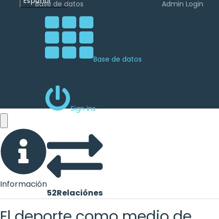
Español
Base de datos
Admin Login
Base de datos
Sign ins
Información
52
Relaciónes
El deporte como medio de