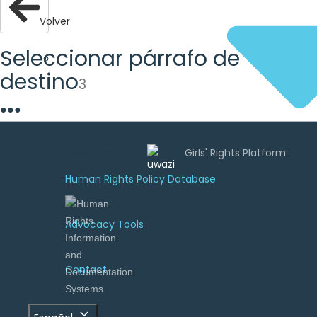
Volver
Seleccionar párrafo de
destino
3
●
●
●
Uwazi es
desarrollado
Human Rights Policy Database
por
Advocacy Tools
Contact