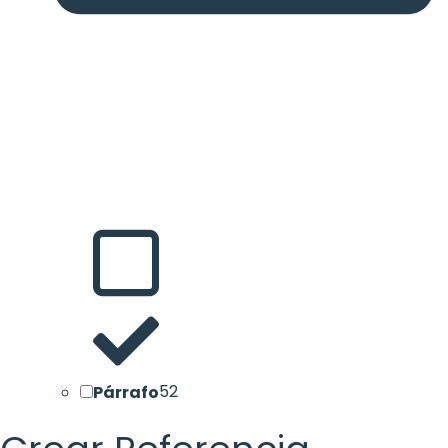
Párrafo
52