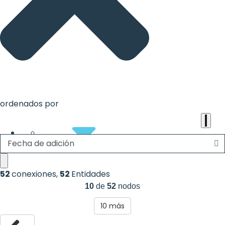
the
heart
of
the
international
agenda
ordenados por
Fecha de adición
About
52
conexiones
,
52
Entidades
10
de
52
nodos
10
más