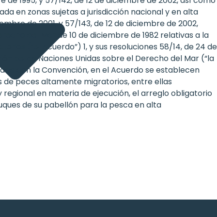
re de 1995, y 57/142, de 12 de diciembre de 2002, así como
da en zonas sujetas a jurisdicción nacional y en alta
iembre de 2001, y 57/143, de 12 de diciembre de 2002,
recho del Mar de 10 de diciembre de 1982 relativas a la
ios (“el Acuerdo”) 1, y sus resoluciones 58/14, de 24 de
ón de las Naciones Unidas sobre el Derecho del Mar (“la
idad con la Convención, en el Acuerdo se establecen
s de peces altamente migratorios, entre ellas
 regional en materia de ejecución, el arreglo obligatorio
buques de su pabellón para la pesca en alta