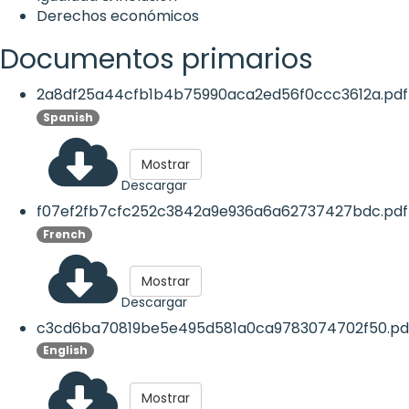
Derechos económicos
Documentos primarios
2a8df25a44cfb1b4b75990aca2ed56f0ccc3612a.pdf
Spanish
Mostrar
Descargar
f07ef2fb7cfc252c3842a9e936a6a62737427bdc.pdf
French
Mostrar
Descargar
c3cd6ba70819be5e495d581a0ca9783074702f50.pd
English
Mostrar