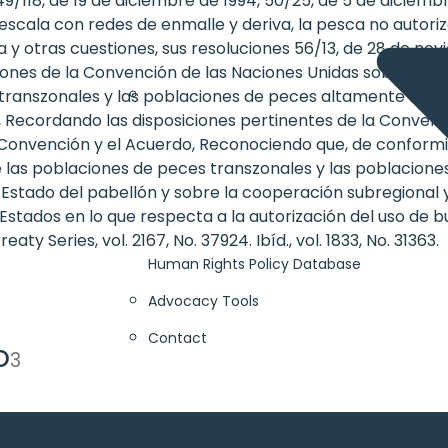
49/118, de 19 de diciembre de 1994, 50/25, de 5 de diciemb
escala con redes de enmalle y deriva, la pesca no autoriza
a y otras cuestiones, sus resoluciones 56/13, de 28 de nov
iones de la Convención de las Naciones Unidas sobre el De
anszonales y las poblaciones de peces altamente migrator
 Recordando las disposiciones pertinentes de la Convenci
a Convención y el Acuerdo, Reconociendo que, de conform
e las poblaciones de peces transzonales y las poblacione
 Estado del pabellón y sobre la cooperación subregional y
 Estados en lo que respecta a la autorización del uso de 
ies, vol. 2167, No. 37924. Ibíd., vol. 1833, No. 31363.
Human Rights Policy Database
Advocacy Tools
Contact
o
3