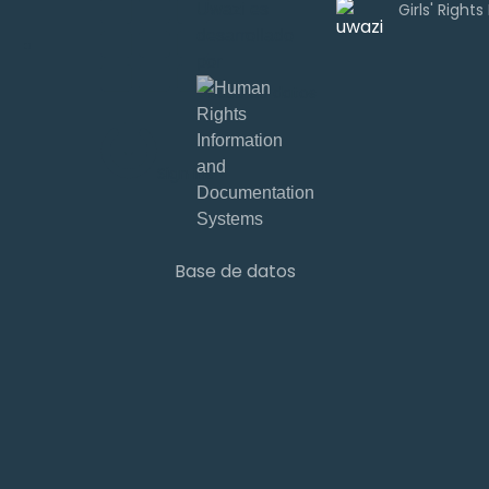
Uwazi es
desarrollado
por
Base de datos
Sign ins
Base de datos