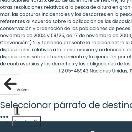
resoluciones 46/215, de 20 de diciembre de 1991, 49/116 y 
are
otras resoluciones relativas a la pesca de altura en gran 
mar, las capturas incidentales y los descartes en la pesc
human
referentes al Acuerdo sobre la aplicación de las disposic
conservación y ordenación de las poblaciones de peces tr
rights:
noviembre de 2003, y 59/25, de 17 de noviembre de 2004,
Positioning
Convención”) 2, y teniendo presente la relación entre l
disposiciones relativas a la conservación y ordenación d
girls at
disposiciones sobre el cumplimiento y la ejecución por el
de controversias y los derechos y las obligaciones de los
the
_______________ 1 2 05-48943 Naciones Unidas, Treaty Ser
heart of
the
Volver
international
Seleccionar párrafo de destin
agenda
●
●
●
Español