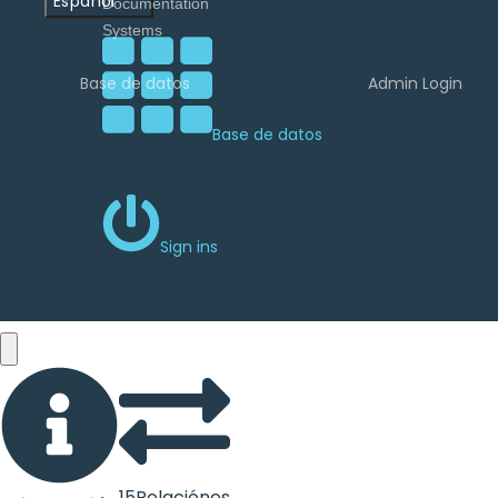
Español
Base de datos
Admin Login
Base de datos
Sign ins
15
Relaciónes