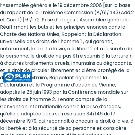
Rights
l’Assemblée générale le 19 décembre 2006 [sur la base
du rapport de la Troisième Commission (A/61/443/Add.2
Platform
et Corr.1)] 61/172. Prise d’otages L’Assemblée générale,
-
Réaffirmant les buts et les principes énoncés dans la
Charte des Nations Unies, Rappelant la Déclaration
Girls'
universelle des droits de l’homme 1 , qui garantit,
notamment, le droit à la vie, à la liberté et à la sûreté de
rights
la personne, le droit de ne pas être soumis à la torture ni
are
à d’autres traitements cruels, inhumains ou dégradants,
et le droit de circuler librement et d’être protégé de la
human
détention arbitraire, Rappelant également la
rights:
Déclaration et le Programme d’action de Vienne,
adoptés le 25 juin 1993 par la Conférence mondiale sur
Positioning
les droits de l’homme 2, Tenant compte de la
Convention internationale contre la prise d’otages,
girls
qu’elle a adoptée dans sa résolution 34/146 du 17
at
décembre 1979, qui reconnaît à chacun le droit à la vie, à
la liberté et à la sécurité de sa personne et considère