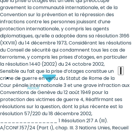
the
que la prise d’otages est un délit qui préoccupe
gravement la communauté internationale, et de la
heart
Convention sur la prévention et la répression des
of
infractions contre les personnes jouissant d’une
protection internationale, y compris les agents
the
diplomatiques, qu’elle a adoptée dans sa résolution 3166
international
(XXVIII) du 14 décembre 1973, Considérant les résolutions
du Conseil de sécurité qui condamnent tous les cas de
agenda
terrorisme, y compris les prises d’otages, en particulier
la résolution 1440 (2002) du 24 octobre 2002,
Sensible au fait que la prise d’otages constitue un
crime de guerre en vertu du Statut de Rome de la
Cour pénale internationale 3 et une grave infraction aux
About
Conventions de Genève du 12 août 1949 pour la
protection des victimes de guerre 4, Réaffirmant ses
résolutions sur la question, dont la plus récente est la
résolution 57/220 du 18 décembre 2002,
_______________ 1 Résolution 217 A (III).
A/CONF.157/24 (Part I), chap. III. 3 Nations Unies, Recueil