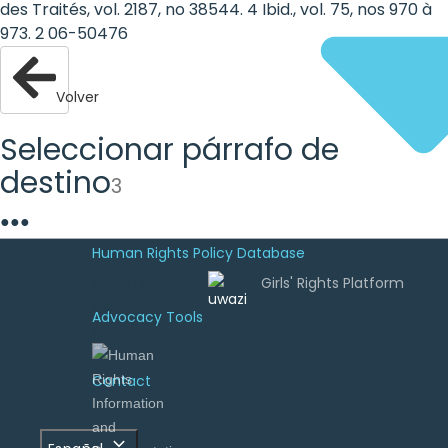
des Traités, vol. 2187, no 38544. 4 Ibid., vol. 75, nos 970 à
973. 2 06-50476
Volver
Seleccionar párrafo de
destino
3
●
●
●
Human Rights Policy Database
Uwazi es
desarrollado
Advocacy Tools
por
Contact