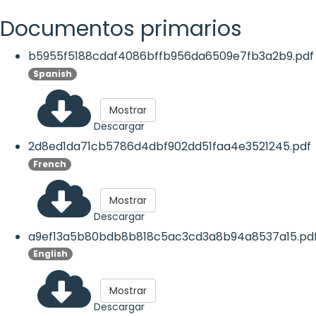
Documentos primarios
b5955f5188cdaf4086bffb956da6509e7fb3a2b9.pdf
Spanish
Mostrar
Descargar
2d8ed1da71cb5786d4dbf902dd51faa4e3521245.pdf
French
Mostrar
Descargar
a9ef13a5b80bdb8b818c5ac3cd3a8b94a8537a15.pd
English
Mostrar
Descargar