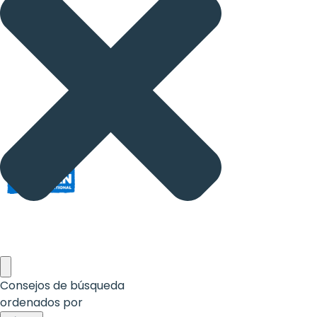
Rights
Platform
-
Girls'
rights
are
human
rights:
Positioning
girls
at
Consejos de búsqueda
ordenados por