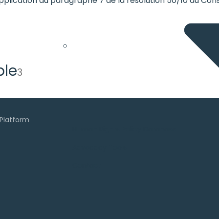
i en application du paragraphe 7 de la résolution 50/1
ble
3
Human Rights Policy Database
Advocacy Tools
Contact