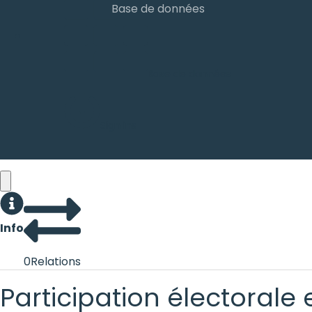
Base de données
Base de données
Sign ins
Info
0
Relations
Participation électorale 