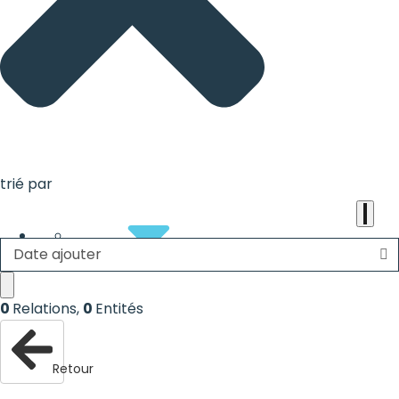
the
heart
of
the
international
agenda
trié par
Date ajouter
About
0
Relations
,
0
Entités
Retour