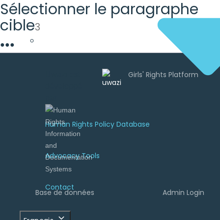
Sélectionner le paragraphe
cible
3
●
●
●
Uwazi est
développé
par
Human Rights Policy Database
Advocacy Tools
Contact
Base de données
Admin Login