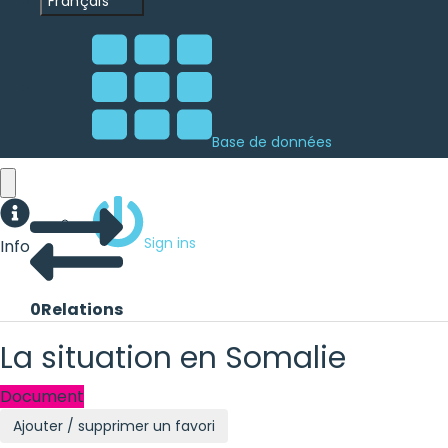
Français
Base de données
Sign ins
Info
0
Relations
La situation en Somalie
Document
Ajouter / supprimer un favori