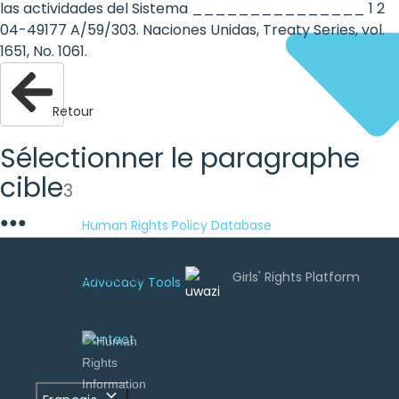
las actividades del Sistema _______________ 1 2
04-49177 A/59/303. Naciones Unidas, Treaty Series, vol.
1651, No. 1061.
Retour
Sélectionner le paragraphe
cible
3
●
●
●
Human Rights Policy Database
Uwazi est
Advocacy Tools
développé
par
Contact