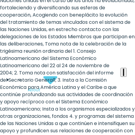
the
Naciones Unidas en el curso de los años ha evolucionado,
fortaleciendo y diversificando sus esferas de
heart
cooperación, Acogiendo con beneplácito la evolución
of
del tratamiento de temas vinculados con el sistema de
las Naciones Unidas, en estrecho contacto con las
the
delegaciones de los Estados Miembros que participan en
international
las deliberaciones, Toma nota de la celebración de la
trigésima reunión ordinaria del 1. Consejo
agenda
Latinoamericano del Sistema Económico
Latinoamericano del 22 al 24 de noviembre de
2004; 2. Toma nota con satisfacción del informe
del Secretario General1; 3. Insta a la Comisión
Económica para América Latina y el Caribe a que
About
continúe profundizando sus actividades de coordinación
y apoyo recíproco con el Sistema Económico
Latinoamericano; Insta a los organismos especializados y
otras organizaciones, fondos 4. y programas del sistema
de las Naciones Unidas a que continúen e intensifiquen su
apoyo y profundicen sus relaciones de cooperación con