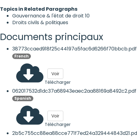
Topics in Related Paragraphs
Gouvernance & l'état de droit
10
Droits civils & politiques
Documents principaux
38773ccaed918f25c44197a5fac6d6266f70bbcb.pdf
French
Voir
Télécharger
062017532d1dc37a68943eaec2aa88169a8492c2.pdf
Spanish
Voir
Télécharger
2b5c755cc88ea88cce771f7ed24a329444843d21.pd