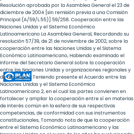
Rights
Resolución aprobada por la Asamblea General el 23 de
diciembre de 2004 [sin remisión previa a una Comisión
Platform
Principal (A/59/L.55)] 59/258. Cooperación entre las
-
Naciones Unidas y el Sistema Económico
Latinoamericano La Asamblea General, Recordando su
Girls'
resolución 57/39, de 21 de noviembre de 2002, sobre la
cooperación entre las Naciones Unidas y el Sistema
rights
Económico Latinoamericano, Habiendo examinado el
are
informe del Secretario General sobre la cooperación
entre las Naciones Unidas y organizaciones regionales y
human
de otro tipo 1, Teniendo presente el Acuerdo entre las
rights:
Naciones Unidas y el Sistema Económico
Latinoamericano 2, en el cual las partes convienen en
Positioning
fortalecer y ampliar la cooperación entre sí en materias
de interés común en la esfera de sus respectivas
girls
competencias, de conformidad con sus instrumentos
at
constitucionales, Tomando nota de que la cooperación
entre el Sistema Económico Latinoamericano y las