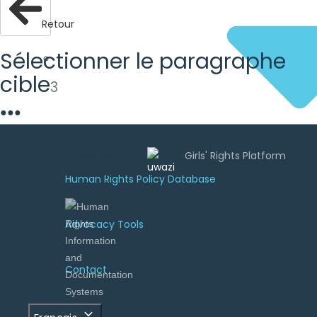
Retour
Sélectionner le paragraphe
cible
3
●
●
●
Uwazi est
développé
Human Rights Policy Database
par
Advocacy Tools
Contact