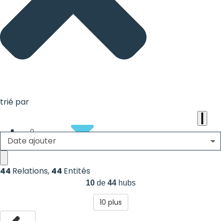
the
heart
of
the
international
agenda
trié par
Date ajouter
About
44
Relations
,
44
Entités
10
de
44
hubs
10
plus