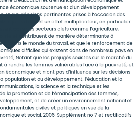
atière d’éducation et d’émancipation économique et
issance économique soutenue et d’un développement
n et aux décisions pertinentes prises à l’occasion des
la jeune fille ont un effet multiplicateur, en particulier
amment dans des secteurs clefs comme l’agriculture,
onomie et contribuent de manière déterminante à
ité et dans le monde du travail, et que le renforcement de
onomiques difficiles qui existent dans de nombreux pays en
vreté, Notant que les préjugés sexistes sur le marché du
nt à rendre les femmes vulnérables face à la pauvreté, et
n économique et n’ont pas d’influence sur les décisions
 la population et au développement, l’éducation et la
ommunications, la science et la technique et les
ue de la promotion et de l’émancipation des femmes,
 développement, et de créer un environnement national et
és fondamentales civiles et politiques en vue de la
que et social, 2006, Supplément no 7 et rectificatifs