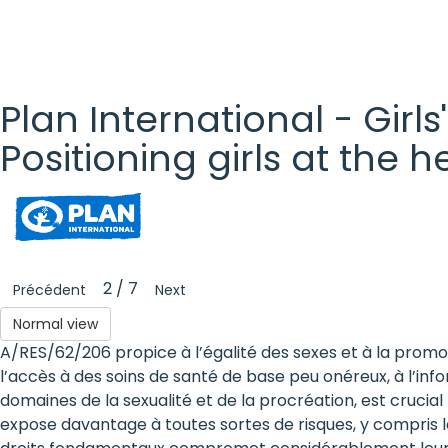
Plan International - Girls
Positioning girls at the 
Plan
International
- Girls'
2 / 7
Précédent
Next
Rights
Normal view
A/RES/62/206 propice à l’égalité des sexes et à la promo
Platform
l’accès à des soins de santé de base peu onéreux, à l’inf
- Girls'
domaines de la sexualité et de la procréation, est cru
expose davantage à toutes sortes de risques, y compris l
rights