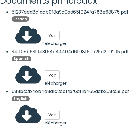
Documents principaux
51237add8c1aab0f8a9a0ad65f024fa788e68875.pdf
French
Voir
Télécharger
34ff05b631943f64e44404d6998f60c26d2b9295.pdf
Spanish
Voir
Télécharger
588bc2b4eb4d8a1c2eeffbf6df1b465dab268e28.pd
English
Voir
Télécharger