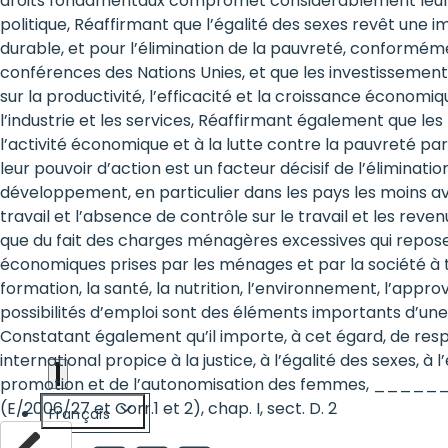
droits fondamentaux compromet considérablement leurs 
are
politique, Réaffirmant que l’égalité des sexes revêt un
durable, et pour l’élimination de la pauvreté, conforméme
human
conférences des Nations Unies, et que les investissements 
sur la productivité, l’efficacité et la croissance écono
rights:
l’industrie et les services, Réaffirmant également que 
Positioning
l’activité économique et à la lutte contre la pauvreté par
leur pouvoir d’action est un facteur décisif de l’élimina
girls at
développement, en particulier dans les pays les moins av
travail et l’absence de contrôle sur le travail et les re
the
que du fait des charges ménagères excessives qui reposen
heart of
économiques prises par les ménages et par la société à t
formation, la santé, la nutrition, l’environnement, l’appr
the
possibilités d’emploi sont des éléments importants d’une 
international
Constatant également qu’il importe, à cet égard, de res
international propice à la justice, à l’égalité des sexes, à 
agenda
promotion et de l’autonomisation des femmes, ________
(E/2006/27 et Corr.1 et 2), chap. I, sect. D. 2
Français