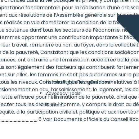
chances dans la vie publique et privée, y compris en m
e importance fondamentale pour la réalisation d’une cro
nt aux résolutions de l’Assemblée générale sur la questio
réalisés en vue d’améliorer la condition de la femme et de 
mique soutenue dans tous les secteurs de l’économie, not
les femmes apportent une contribution importante à l’éc
 leur travail, rémunéré ou non, au foyer, dans la collectiv
tion de la pauvreté, Constatant que les conditions socioéc
ancés, ont entraîné une féminisation accélérée de la pau
venus sont également des facteurs qui contribuent forteme
t sur elles, les femmes ne sont pas autonomes sur le pla
ous les niveaux, Constatant que les questions relatives à
Human Rights Policy Database
ovisionnement en eau, l’assainissement, le logement, les c
Advocacy Tools
lutte efficace pour l’élimination de la pauvreté, ainsi q
pecter tous les droits de l’homme, y compris le droit au
Contact
l’équité, à la participation civile et politique et aux libert
_______ 6 Voir Documents officiels du Conseil économi