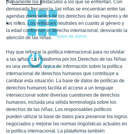
Español
plenamente los obstáculos a los que se enfrentan. Con
demasiada frecuencia, las niñas se encuentran entre las
agendas dominantes de los derechos de las mujeres y de
los niños. Los enfoques neutrales en cuanto al género y
la edad conforman el derecho internacional, desviando la
Base de datos
atención de las niñas.
Hay que reforzar la política internacional para no olvidar
a las niñas. La Plataforma por los Derechos de las Niñas
Sign ins
es una ventanilla única de información sobre la política
internacional de derechos humanos que contribuye a
cambiar esta situación. La
base de datos de políticas de
derechos humanos
facilita el acceso a un lenguaje
interseccional sobre diversas cuestiones de derechos
humanos, incluida una sólida terminología sobre los
derechos de las niñas. Los responsables políticos
pueden utilizar la base de datos para preservar los logros
negociados y mejorar las normas lingüísticas actuales en
la política internacional. La plataforma también