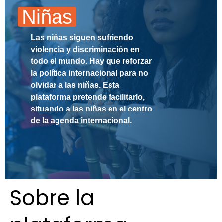
Rights
Niñas
Platform
Las niñas siguen sufriendo
-
violencia y discriminación en
Girls'
todo el mundo. Hay que reforzar
la política internacional para no
rights
olvidar a las niñas. Esta
plataforma pretende facilitarlo,
are
situando a las niñas en el centro
human
de la agenda internacional.
rights:
Positioning
girls
Sobre la
at