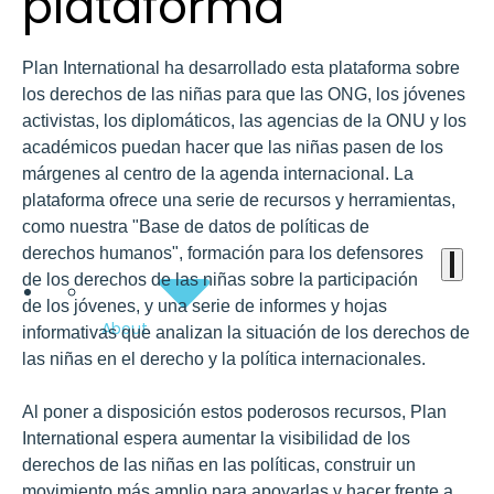
the
plataforma
heart
Plan International ha desarrollado esta plataforma sobre
of
los derechos de las niñas para que las ONG, los jóvenes
the
activistas, los diplomáticos, las agencias de la ONU y los
académicos puedan hacer que las niñas pasen de los
international
márgenes al centro de la agenda internacional. La
agenda
plataforma ofrece una serie de recursos y herramientas,
como nuestra
"Base de datos de políticas de
derechos humanos"
,
formación para los defensores
de los derechos de las niñas sobre la participación
de los jóvenes
, y una serie de informes y
hojas
About
informativas
que analizan la situación de los derechos de
las niñas en el derecho y la política internacionales.
Al poner a disposición estos poderosos recursos, Plan
International espera aumentar la visibilidad de los
derechos de las niñas en las políticas, construir un
movimiento más amplio para apoyarlas y hacer frente a