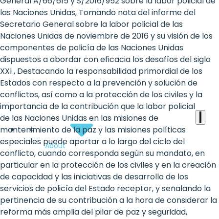
the
General A/66/615 y S/2016/952 sobre la labor policial de
las Naciones Unidas, Tomando nota del informe del
heart
Secretario General sobre la labor policial de las
of
Naciones Unidas de noviembre de 2016 y su visión de los
componentes de policía de las Naciones Unidas
the
dispuestos a abordar con eficacia los desafíos del siglo
international
XXI , Destacando la responsabilidad primordial de los
Estados con respecto a la prevención y solución de
agenda
conflictos, así como a la protección de los civiles y la
importancia de la contribución que la labor policial
de las Naciones Unidas en las misiones de
mantenimiento de la paz y las misiones políticas
especiales puede aportar a lo largo del ciclo del
About
conflicto, cuando corresponda según su mandato, en
particular en la protección de los civiles y en la creación
de capacidad y las iniciativas de desarrollo de los
servicios de policía del Estado receptor, y señalando la
pertinencia de su contribución a la hora de considerar la
reforma más amplia del pilar de paz y seguridad,