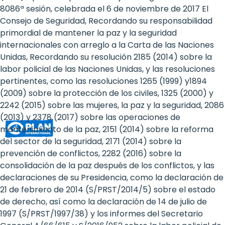
Rights
8086ª sesión, celebrada el 6 de noviembre de 2017 El
Consejo de Seguridad, Recordando su responsabilidad
Platform
primordial de mantener la paz y la seguridad
-
internacionales con arreglo a la Carta de las Naciones
Unidas, Recordando su resolución 2185 (2014) sobre la
Girls'
labor policial de las Naciones Unidas, y las resoluciones
pertinentes, como las resoluciones 1265 (1999) y1894
rights
(2009) sobre la protección de los civiles, 1325 (2000) y
are
2242 (2015) sobre las mujeres, la paz y la seguridad, 2086
(2013) y 2378 (2017) sobre las operaciones de
human
mantenimiento de la paz, 2151 (2014) sobre la reforma
rights:
del sector de la seguridad, 2171 (2014) sobre la
prevención de conflictos, 2282 (2016) sobre la
Positioning
consolidación de la paz después de los conflictos, y las
declaraciones de su Presidencia, como la declaración de
girls
21 de febrero de 2014 (S/PRST/2014/5) sobre el estado
at
de derecho, así como la declaración de 14 de julio de
1997 (S/PRST/1997/38) y los informes del Secretario