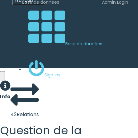
Français
Base de données
Admin Login
Base de données
Sign ins
Info
42
Relations
Question de la