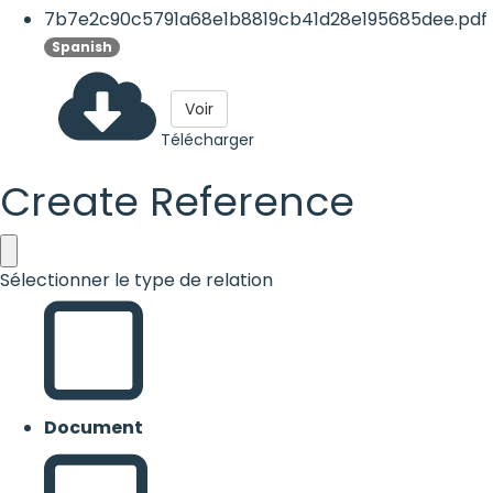
7b7e2c90c5791a68e1b8819cb41d28e195685dee.pdf
Spanish
Voir
Télécharger
Create Reference
Sélectionner le type de relation
Document