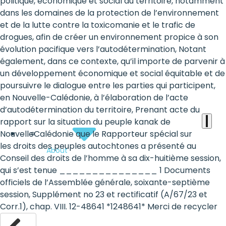
the
politique, économique et social du territoire, notamment
dans les domaines de la protection de l’environnement
heart
et de la lutte contre la toxicomanie et le trafic de
of
drogues, afin de créer un environnement propice à son
évolution pacifique vers l’autodétermination, Notant
the
également, dans ce contexte, qu’il importe de parvenir à
international
un développement économique et social équitable et de
poursuivre le dialogue entre les parties qui participent,
agenda
en Nouvelle-Calédonie, à l’élaboration de l’acte
d’autodétermination du territoire, Prenant acte du
rapport sur la situation du peuple kanak de
NouvelleCalédonie que le Rapporteur spécial sur
les droits des peuples autochtones a présenté au
About
Conseil des droits de l’homme à sa dix-huitième session,
qui s’est tenue _______________ 1 Documents
officiels de l’Assemblée générale, soixante-septième
session, Supplément no 23 et rectificatif (A/67/23 et
Corr.1), chap. VIII. 12-48641 *1248641* Merci de recycler