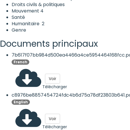
Droits civils & politiques
Mouvement
4
Santé
Humanitaire
2
Genre
Documents principaux
7b617f07bb984d500ea4466a4ce5954464168fcc.p
French
Voir
Télécharger
c8976be8857454724fdc4b6d75a78df23803b641.p
English
Voir
Télécharger