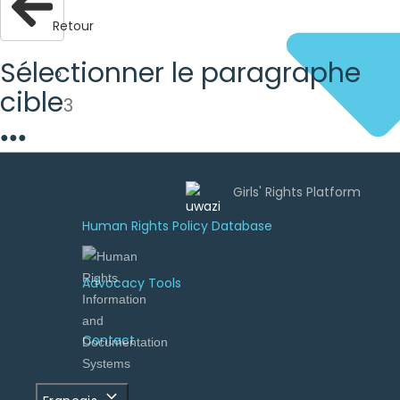
Retour
Sélectionner le paragraphe
cible
3
●
●
●
Uwazi est
développé
Human Rights Policy Database
par
Advocacy Tools
Contact