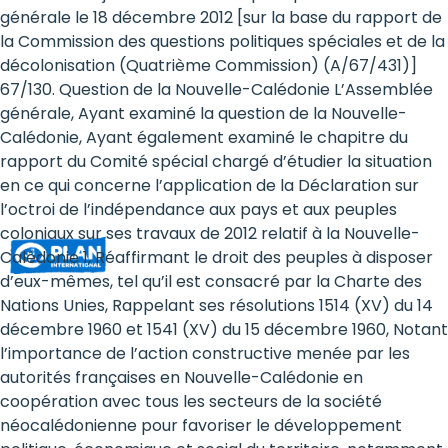
Rights
générale le 18 décembre 2012 [sur la base du rapport de
la Commission des questions politiques spéciales et de la
Platform
décolonisation (Quatrième Commission) (A/67/431)]
-
67/130. Question de la Nouvelle-Calédonie L’Assemblée
générale, Ayant examiné la question de la Nouvelle-
Girls'
Calédonie, Ayant également examiné le chapitre du
rapport du Comité spécial chargé d’étudier la situation
rights
en ce qui concerne l’application de la Déclaration sur
are
l’octroi de l’indépendance aux pays et aux peuples
coloniaux sur ses travaux de 2012 relatif à la Nouvelle-
human
Calédonie 1, Réaffirmant le droit des peuples à disposer
rights:
d’eux-mêmes, tel qu’il est consacré par la Charte des
Nations Unies, Rappelant ses résolutions 1514 (XV) du 14
Positioning
décembre 1960 et 1541 (XV) du 15 décembre 1960, Notant
l’importance de l’action constructive menée par les
girls
autorités françaises en Nouvelle-Calédonie en
at
coopération avec tous les secteurs de la société
néocalédonienne pour favoriser le développement