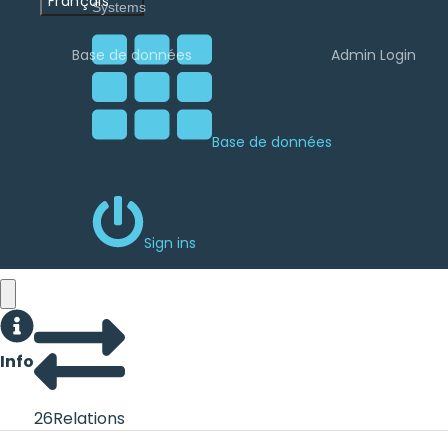
Français
Base de données
Admin Login
Base de données
Sign ins
Info
26
Relations