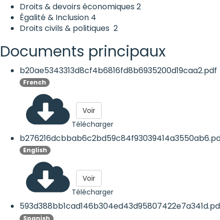
Droits & devoirs économiques
2
Égalité & Inclusion
4
Droits civils & politiques
2
Documents principaux
b20ae5343313d8cf4b6816fd8b6935200d19caa2.pdf
French
Voir
Télécharger
b276216dcbbab6c2bd59c84f93039414a3550ab6.pd
English
Voir
Télécharger
593d388bb1cad146b304ed43d95807422e7a341d.pd
Spanish