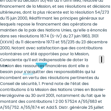
the
en outre sa décision 50/481 du 11 avril 1996, relative au
financement de la Mission, et ses résolutions et décisions
heart
ultérieures, dont la plus récente est la résolution 54/273
of
du 15 juin 2000, Réaffirmant les principes généraux sur
lesquels repose le financement des opérations de
the
maintien de la paix des Nations Unies, qu’elle a énoncés
international
dans ses résolutions 1874 (S-IV) du 27 juin 1963, 3101
(XXVIII) du 11 décembre 1973 et 55/235 du 23 décembre
agenda
2000, Notant avec satisfaction que des contributions
volontaires ont été apportées pour la Mission,
Consciente qu’il est indispensable de doter la
Mission des ressources financières dont elle a
besoin pour s’acquitter des responsabilités qui lui
About
incombent en vertu des résolutions pertinentes du
Conseil de sécurité, 1. Prend note de l’état des
contributions à la Mission des Nations Unies en Bosnie-
Herzégovine au 30 avril 2001, notamment du fait que le
montant des contributions 1 2 00 57524 A/55/683 et
A/55/752. A/55/874 et Add.5. Distr. générale 25 juillet