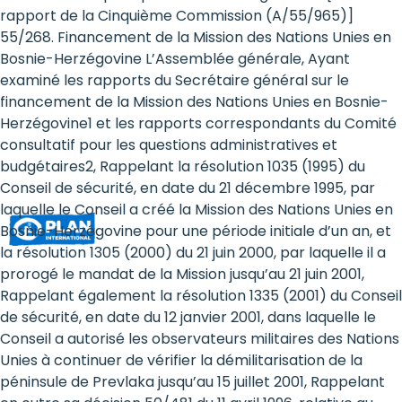
Rights
rapport de la Cinquième Commission (A/55/965)]
55/268. Financement de la Mission des Nations Unies en
Platform
Bosnie-Herzégovine L’Assemblée générale, Ayant
-
examiné les rapports du Secrétaire général sur le
financement de la Mission des Nations Unies en Bosnie-
Girls'
Herzégovine1 et les rapports correspondants du Comité
consultatif pour les questions administratives et
rights
budgétaires2, Rappelant la résolution 1035 (1995) du
are
Conseil de sécurité, en date du 21 décembre 1995, par
laquelle le Conseil a créé la Mission des Nations Unies en
human
Bosnie-Herzégovine pour une période initiale d’un an, et
rights:
la résolution 1305 (2000) du 21 juin 2000, par laquelle il a
prorogé le mandat de la Mission jusqu’au 21 juin 2001,
Positioning
Rappelant également la résolution 1335 (2001) du Conseil
de sécurité, en date du 12 janvier 2001, dans laquelle le
girls
Conseil a autorisé les observateurs militaires des Nations
at
Unies à continuer de vérifier la démilitarisation de la
péninsule de Prevlaka jusqu’au 15 juillet 2001, Rappelant