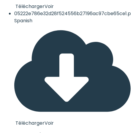
Télécharger
Voir
05222e786e32d28f524556b27196ac97cbe65ce1.pd
Spanish
Télécharger
Voir