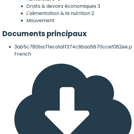
Droits & devoirs économiques
3
L'alimentation & la nutrition
2
Mouvement
Documents principaux
3ab5c780ba7feca1aff374c9baa5870ccef082ee.pd
French