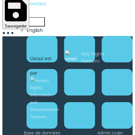
Contact
Français
Sauvegarder
English
●
●
●
Français
Uwazi est
Español
développé
par
Base de données
Admin Login