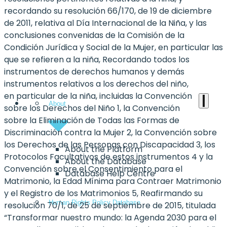
Positioning
recordando su resolución 66/170, de 19 de diciembre
girls
de 2011, relativa al Día Internacional de la Niña, y las
at the
conclusiones convenidas de la Comisión de la
heart
Condición Jurídica y Social de la Mujer, en particular las
of the
que se refieren a la niña, Recordando todos los
international
instrumentos de derechos humanos y demás
agenda
instrumentos relativos a los derechos del niño,
en particular de la niña, incluidas la Convención
About
sobre los Derechos del Niño 1, la Convención
sobre la Eliminación de Todas las Formas de
Discriminación contra la Mujer 2, la Convención sobre
los Derechos de las Personas con Discapacidad 3, los
About the Platform
Protocolos Facultativos de estos instrumentos 4 y la
About the Database
Convención sobre el Consentimiento para el
Database Help Centre
Matrimonio, la Edad Mínima para Contraer Matrimonio
y el Registro de los Matrimonios 5, Reafirmando su
Human Rights Policy Database
resolución 70/1, de 25 de septiembre de 2015, titulada
“Transformar nuestro mundo: la Agenda 2030 para el