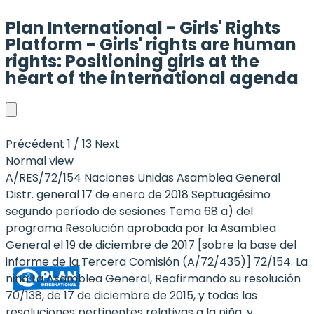
Plan International - Girls' Rights
Platform - Girls' rights are human
rights: Positioning girls at the
heart of the international agenda
Plan
International
Précédent
1 / 13
Next
-
Normal view
Girls'
A/RES/72/154 Naciones Unidas Asamblea General
Rights
Distr. general 17 de enero de 2018 Septuagésimo
Platform
segundo período de sesiones Tema 68 a) del
-
programa Resolución aprobada por la Asamblea
Girls'
General el 19 de diciembre de 2017 [sobre la base del
rights
informe de la Tercera Comisión (A/72/435)] 72/154. La
are
niña La Asamblea General, Reafirmando su resolución
human
70/138, de 17 de diciembre de 2015, y todas las
rights:
resoluciones pertinentes relativas a la niña, y