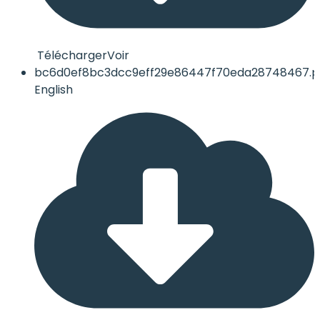
Télécharger
Voir
bc6d0ef8bc3dcc9eff29e86447f70eda28748467.p
English