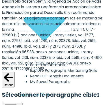
Desarrollo Sostenible”, y la Agenda de Acción de Addis
Abeba de la Tercera Conferencia Internacional sobre
la Financiación para el Desarrollo 6, y reafirmando
también otros objetivos y compromisos en materia de
desarrollo convenidos internacionalmente relativos a
la niña, __________________ 1 2 3 4 5 6 17-
22960 (S) Naciones Unidas, Treaty Series, vol. 1577,
núm. 27531. Ibid., vol. 1249, núm. 20378. Ibid., vol. 2515,
núm. 44910. Ibid., vols. 2171 y 2173, núm. 27531, y
resolución 66/138, anexo; Naciones Unidas, Treaty
Series, vol. 2131, núm. 20378; e ibid., vol. 2518, núm. 44910.
Ibid., vol. 521, núm. 7525. Resolución 69/313, anexo.
Enter the Database
220118 *1722960* 220118
Explore Paragraphs Mentioning Girls
Read Full-Length Documents
My Saved Paragraphs
Retour
Sélectionner le paragraphe cible
3
Advocacy Tools