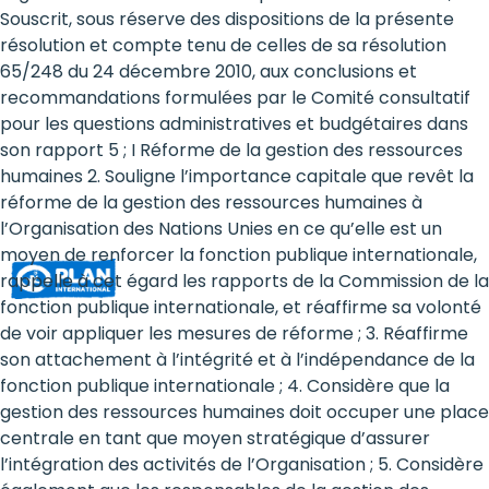
Rights
Souscrit, sous réserve des dispositions de la présente
résolution et compte tenu de celles de sa résolution
Platform
65/248 du 24 décembre 2010, aux conclusions et
-
recommandations formulées par le Comité consultatif
pour les questions administratives et budgétaires dans
Girls'
son rapport 5 ; I Réforme de la gestion des ressources
humaines 2. Souligne l’importance capitale que revêt la
rights
réforme de la gestion des ressources humaines à
are
l’Organisation des Nations Unies en ce qu’elle est un
moyen de renforcer la fonction publique internationale,
human
rappelle à cet égard les rapports de la Commission de la
rights:
fonction publique internationale, et réaffirme sa volonté
de voir appliquer les mesures de réforme ; 3. Réaffirme
Positioning
son attachement à l’intégrité et à l’indépendance de la
fonction publique internationale ; 4. Considère que la
girls
gestion des ressources humaines doit occuper une place
at
centrale en tant que moyen stratégique d’assurer
l’intégration des activités de l’Organisation ; 5. Considère