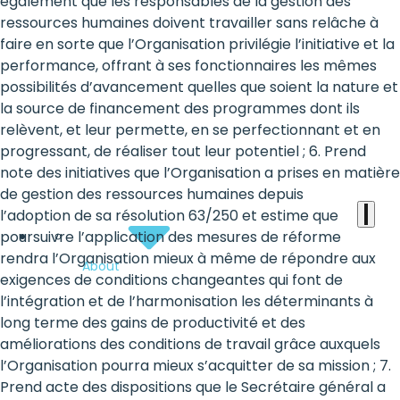
the
également que les responsables de la gestion des
ressources humaines doivent travailler sans relâche à
heart
faire en sorte que l’Organisation privilégie l’initiative et la
of
performance, offrant à ses fonctionnaires les mêmes
possibilités d’avancement quelles que soient la nature et
the
la source de financement des programmes dont ils
international
relèvent, et leur permette, en se perfectionnant et en
progressant, de réaliser tout leur potentiel ; 6. Prend
agenda
note des initiatives que l’Organisation a prises en matière
de gestion des ressources humaines depuis
l’adoption de sa résolution 63/250 et estime que
poursuivre l’application des mesures de réforme
rendra l’Organisation mieux à même de répondre aux
About
exigences de conditions changeantes qui font de
l’intégration et de l’harmonisation les déterminants à
long terme des gains de productivité et des
améliorations des conditions de travail grâce auxquels
l’Organisation pourra mieux s’acquitter de sa mission ; 7.
Prend acte des dispositions que le Secrétaire général a