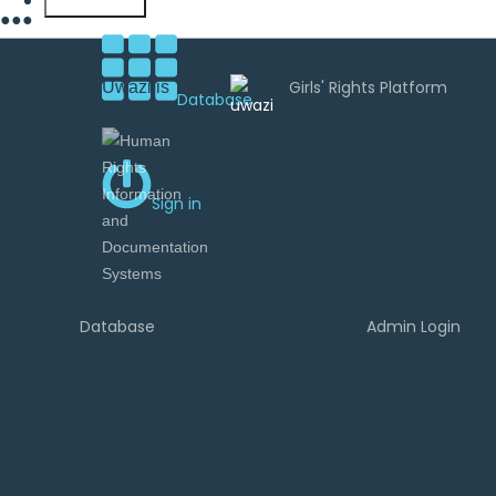
English
●
●
●
Uwazi is
Database
developed by
Sign in
Database
Admin Login