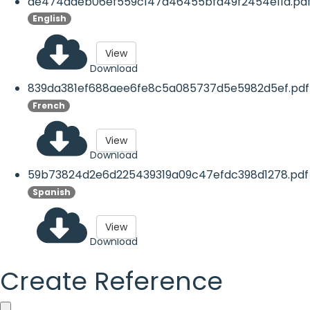
de474ddeb06ef559c147d46455bfd49f2454e11d.pd
English
View
Download
839da381ef688aee6fe8c5a085737d5e5982d5ef.pdf
French
View
Download
59b73824d2e6d225439319a09c47efdc398d1278.pdf
Spanish
View
Download
Create Reference