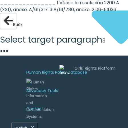
_______________ 1 Véase la resolución 2200 A
(XXI), anexo. A/61/317. 3 A/61/780, anexo. 2 06-51036
Back
Select target paragraph
3
●
●
●
Uwazi is
Human Rights Policy Database
developed by
Advocacy Tools
Contact