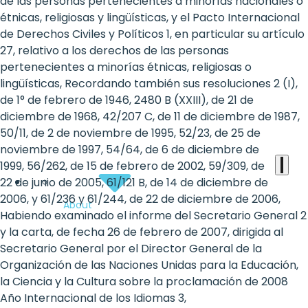
the
de las personas pertenecientes a minorías nacionales o
étnicas, religiosas y lingüísticas, y el Pacto Internacional
heart
de Derechos Civiles y Políticos 1, en particular su artículo
of
27, relativo a los derechos de las personas
pertenecientes a minorías étnicas, religiosas o
the
lingüísticas, Recordando también sus resoluciones 2 (I),
international
de 1° de febrero de 1946, 2480 B (XXIII), de 21 de
diciembre de 1968, 42/207 C, de 11 de diciembre de 1987,
agenda
50/11, de 2 de noviembre de 1995, 52/23, de 25 de
noviembre de 1997, 54/64, de 6 de diciembre de
1999, 56/262, de 15 de febrero de 2002, 59/309, de
22 de junio de 2005, 61/121 B, de 14 de diciembre de
2006, y 61/236 y 61/244, de 22 de diciembre de 2006,
About
Habiendo examinado el informe del Secretario General 2
y la carta, de fecha 26 de febrero de 2007, dirigida al
Secretario General por el Director General de la
Organización de las Naciones Unidas para la Educación,
la Ciencia y la Cultura sobre la proclamación de 2008
Año Internacional de los Idiomas 3,