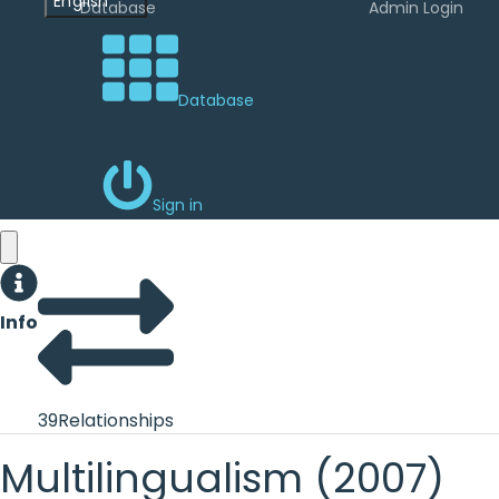
English
Database
Admin Login
Database
Sign in
Info
39
Relationships
Multilingualism (2007)