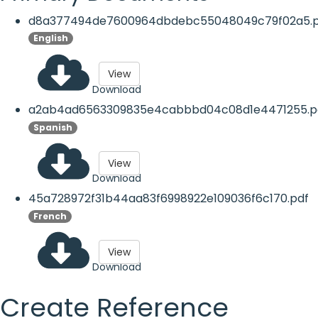
d8a377494de7600964dbdebc55048049c79f02a5.p
English
View
Download
a2ab4ad6563309835e4cabbbd04c08d1e4471255.p
Spanish
View
Download
45a728972f31b44aa83f6998922e109036f6c170.pdf
French
View
Download
Create Reference