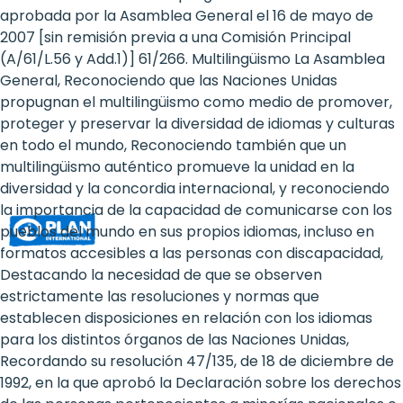
Rights
aprobada por la Asamblea General el 16 de mayo de
2007 [sin remisión previa a una Comisión Principal
Platform
(A/61/L.56 y Add.1)] 61/266. Multilingüismo La Asamblea
-
General, Reconociendo que las Naciones Unidas
propugnan el multilingüismo como medio de promover,
Girls'
proteger y preservar la diversidad de idiomas y culturas
en todo el mundo, Reconociendo también que un
rights
multilingüismo auténtico promueve la unidad en la
are
diversidad y la concordia internacional, y reconociendo
la importancia de la capacidad de comunicarse con los
human
pueblos del mundo en sus propios idiomas, incluso en
rights:
formatos accesibles a las personas con discapacidad,
Destacando la necesidad de que se observen
Positioning
estrictamente las resoluciones y normas que
establecen disposiciones en relación con los idiomas
girls
para los distintos órganos de las Naciones Unidas,
at
Recordando su resolución 47/135, de 18 de diciembre de
1992, en la que aprobó la Declaración sobre los derechos