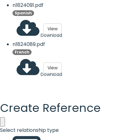
n1824091.pdf
Spanish
View
Download
n1824089.pdf
French
View
Download
Create Reference
Select relationship type