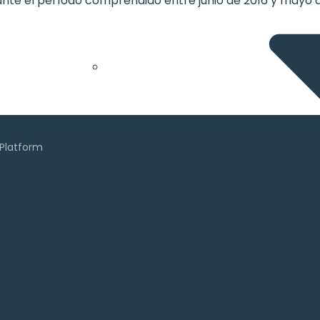
rante el período comprendido entre junio de 2016 y mayo d
Human Rights Policy Database
Advocacy Tools
Contact