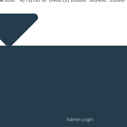
e 2018. * A/73/150. 18-12406 (S) 200818 *1812406* 230818
Admin Login