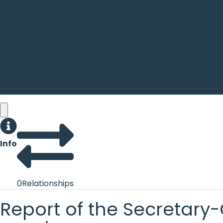
Database
Sign in
Info
0
Relationships
Report of the Secretary-