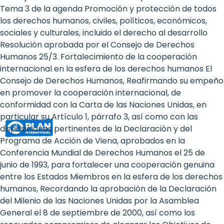
Rights
Tema 3 de la agenda Promoción y protección de todos
los derechos humanos, civiles, políticos, económicos,
Platform
sociales y culturales, incluido el derecho al desarrollo
-
Resolución aprobada por el Consejo de Derechos
Humanos 25/3. Fortalecimiento de la cooperación
Girls'
internacional en la esfera de los derechos humanos El
Consejo de Derechos Humanos, Reafirmando su empeño
rights
en promover la cooperación internacional, de
are
conformidad con la Carta de las Naciones Unidas, en
particular su Artículo 1, párrafo 3, así como con las
human
disposiciones pertinentes de la Declaración y del
rights:
Programa de Acción de Viena, aprobados en la
Conferencia Mundial de Derechos Humanos el 25 de
Positioning
junio de 1993, para fortalecer una cooperación genuina
entre los Estados Miembros en la esfera de los derechos
girls
humanos, Recordando la aprobación de la Declaración
at
del Milenio de las Naciones Unidas por la Asamblea
General el 8 de septiembre de 2000, así como los