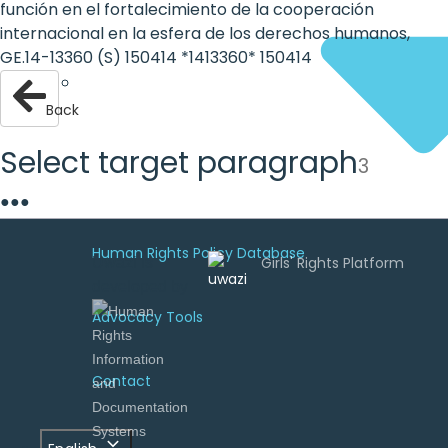
función en el fortalecimiento de la cooperación
internacional en la esfera de los derechos humanos,
GE.14-13360 (S) 150414 *1413360* 150414
Back
Select target paragraph
3
●
●
●
Human Rights Policy Database
Uwazi is
developed by
Advocacy Tools
Contact