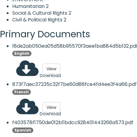
Humanitarian
2
Social & Cultural Rights
2
Civil & Political Rights
2
Primary Documents
18de2ab050ea05d58b95570f3aee1ba884d5b132.pd
English
View
Download
873f7aec37235c32f7be60d86fce4fd4ee3f4a66.pdf
French
View
Download
f403578f1750de012b11bdcc928401443266a573.pdf
Spanish