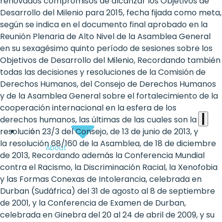
the
renovados compromisos de alcanzar los Objetivos de
Desarrollo del Milenio para 2015, fecha fijada como meta,
heart
según se indica en el documento final aprobado en la
of
Reunión Plenaria de Alto Nivel de la Asamblea General
en su sexagésimo quinto período de sesiones sobre los
the
Objetivos de Desarrollo del Milenio, Recordando también
international
todas las decisiones y resoluciones de la Comisión de
Derechos Humanos, del Consejo de Derechos Humanos
agenda
y de la Asamblea General sobre el fortalecimiento de la
cooperación internacional en la esfera de los
derechos humanos, las últimas de las cuales son la
resolución 23/3 del Consejo, de 13 de junio de 2013, y
la resolución 68/160 de la Asamblea, de 18 de diciembre
About
de 2013, Recordando además la Conferencia Mundial
contra el Racismo, la Discriminación Racial, la Xenofobia
y las Formas Conexas de Intolerancia, celebrada en
Durban (Sudáfrica) del 31 de agosto al 8 de septiembre
de 2001, y la Conferencia de Examen de Durban,
celebrada en Ginebra del 20 al 24 de abril de 2009, y su