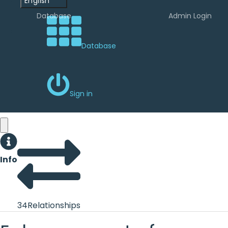
English
Database
Admin Login
Database
Sign in
Info
34
Relationships