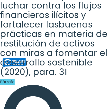
Rights
luchar contra los flujos
Platform
financieros ilícitos y
-
fortalecer lasbuenas
Girls'
prácticas en materia de
rights
restitución de activos
are
con miras a fomentar el
human
desarrollo sostenible
rights:
(2020), para. 31
Positioning
Párrafo
girls
at