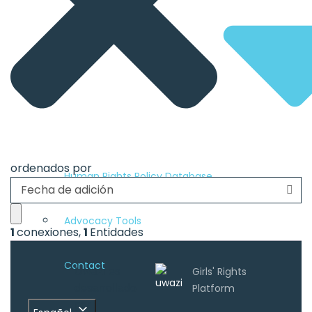
ordenados por
Human Rights Policy Database
Fecha de adición
Advocacy Tools
1
conexiones
,
1
Entidades
Contact
Uwazi es
desarrollado
por