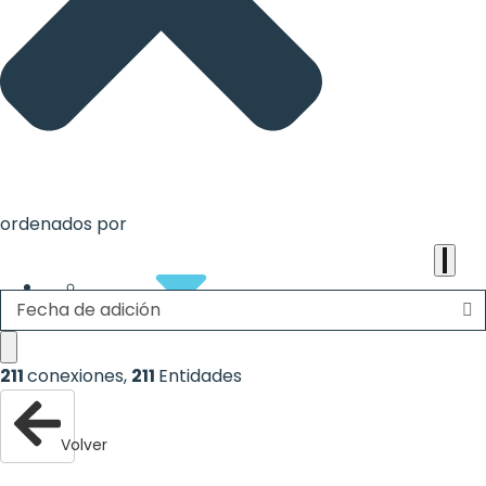
the
heart
of
the
international
agenda
ordenados por
Fecha de adición
About
211
conexiones
,
211
Entidades
Volver