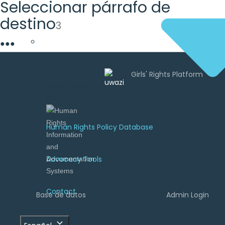
Seleccionar párrafo de
destino
3
●
●
●
Uwazi es
desarrollado
por
Human Rights Policy Database
Advocacy Tools
Contact
Base de datos
Admin Login