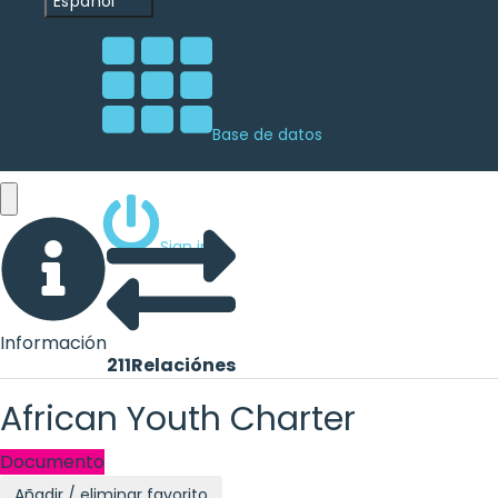
Español
Base de datos
Sign ins
Información
211
Relaciónes
African Youth Charter
Documento
Añadir / eliminar favorito