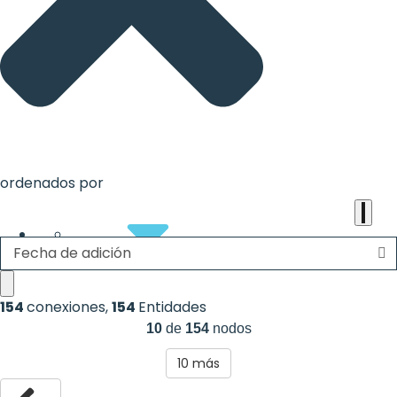
the
heart
of
the
international
agenda
ordenados por
Fecha de adición
About
154
conexiones
,
154
Entidades
10
de
154
nodos
10
más