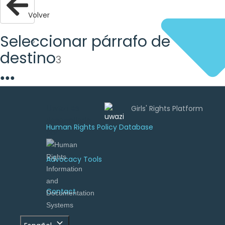
Volver
Seleccionar párrafo de
destino
3
●
●
●
Uwazi es
desarrollado
Human Rights Policy Database
por
Advocacy Tools
Contact