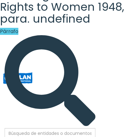
Rights
Rights to Women 1948,
Platform
para. undefined
-
Párrafo
Girls'
rights
are
human
rights:
Positioning
girls
at