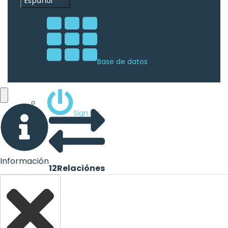
Español
Base de datos
Sign ins
Información
12
Relaciónes