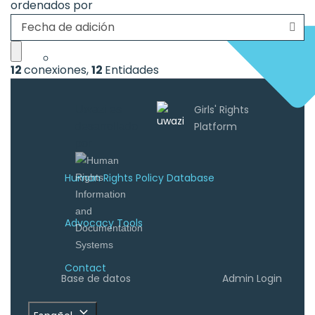
ordenados por
Fecha de adición
12
conexiones
,
12
Entidades
Uwazi es
desarrollado
por
Human Rights Policy Database
Advocacy Tools
Contact
Base de datos
Admin Login