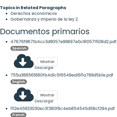
Topics in Related Paragraphs
Derechos económicos
Gobernanza y imperio de la ley
2
Documentos primarios
47676f9871b4cc3d9057e99897e0c910571508d2.pdf
Spanish
Mostrar
Descargar
755a388561880fb4d1c5f6549ea16f1a789d5b1e.pdf
English
Mostrar
Descargar
1112e45933030ec3f380f8c4eb854545d58cf294.pdf
French