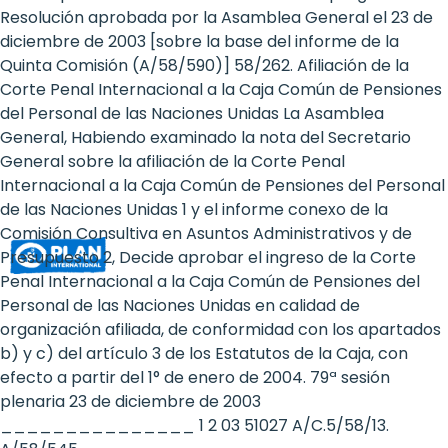
Rights
Resolución aprobada por la Asamblea General el 23 de
diciembre de 2003 [sobre la base del informe de la
Platform
Quinta Comisión (A/58/590)] 58/262. Afiliación de la
-
Corte Penal Internacional a la Caja Común de Pensiones
del Personal de las Naciones Unidas La Asamblea
Girls'
General, Habiendo examinado la nota del Secretario
General sobre la afiliación de la Corte Penal
rights
Internacional a la Caja Común de Pensiones del Personal
are
de las Naciones Unidas 1 y el informe conexo de la
Comisión Consultiva en Asuntos Administrativos y de
human
Presupuesto 2, Decide aprobar el ingreso de la Corte
rights:
Penal Internacional a la Caja Común de Pensiones del
Personal de las Naciones Unidas en calidad de
Positioning
organización afiliada, de conformidad con los apartados
b) y c) del artículo 3 de los Estatutos de la Caja, con
girls
efecto a partir del 1° de enero de 2004. 79ª sesión
at
plenaria 23 de diciembre de 2003
_______________ 1 2 03 51027 A/C.5/58/13.