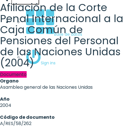
Español
Afiliación de la Corte
Penal Internacional a la
Caja Común de
Base de datos
Pensiones del Personal
de las Naciones Unidas
(2004)
Sign ins
Documento
Organo
Asamblea general de las Naciones Unidas
Año
2004
Código de documento
A/RES/58/262