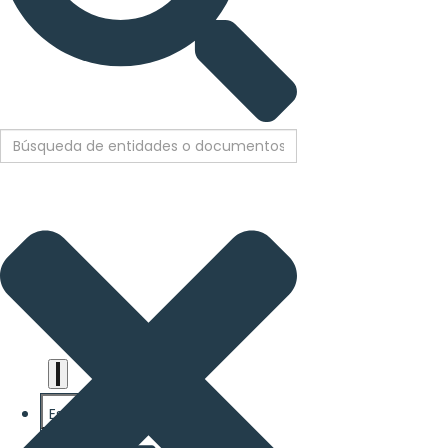
are
human
rights:
Positioning
girls at
the
heart of
the
international
agenda
Español