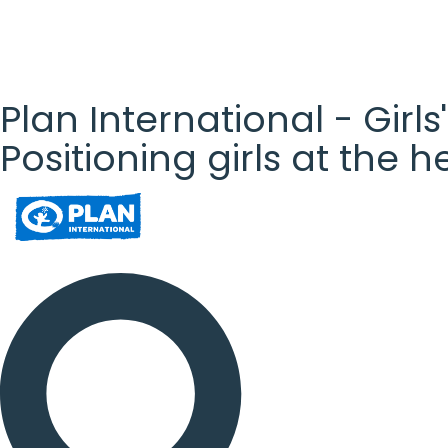
Plan International - Girls
Positioning girls at the 
Plan
International
- Girls'
Rights
Platform
- Girls'
rights