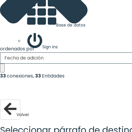
Base de datos
Sign ins
ordenados por
Fecha de adición
33
conexiones
,
33
Entidades
Volver
Seleccionar párrafo de destin