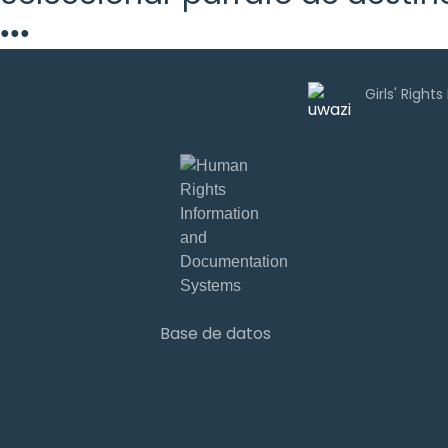
●
●
●
Uwazi es
desarrollado
por
Base de datos