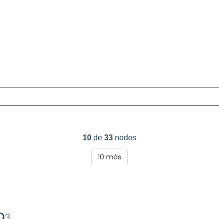
10
de
33
nodos
10
más
o
3