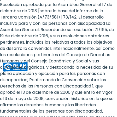
Rights
Resolución aprobada por la Asamblea General el 17 de
diciembre de 2018 [sobre la base del informe de la
Platform
Tercera Comisión (A/73/581)] 73/142. El desarrollo
-
inclusivo para y con las personas con discapacidad La
Asamblea General, Recordando su resolución 71/165, de
Girls'
19 de diciembre de 2016, y sus resoluciones anteriores
pertinentes, incluidas las relativas a todos los objetivos
rights
de desarrollo convenidos internacionalmente, así como
are
las resoluciones pertinentes del Consejo de Derechos
Humanos y del Consejo Económico y Social y sus
human
comisiones orgánicas, y destacando la necesidad de su
rights:
plena aplicación y ejecución para las personas con
discapacidad, Reafirmando la Convención sobre los
Positioning
Derechos de las Personas con Discapacidad 1, que
aprobó el 13 de diciembre de 2006 y que entró en vigor
girls
el 3 de mayo de 2008, convención histórica en la que se
at
afirman los derechos humanos y las libertades
fundamentales de las personas con discapacidad,