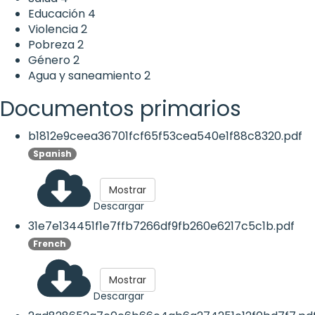
Educación
4
Violencia
2
Pobreza
2
Género
2
Agua y saneamiento
2
Documentos primarios
b1812e9ceea36701fcf65f53cea540e1f88c8320.pdf
Spanish
Mostrar
Descargar
31e7e134451f1e7ffb7266df9fb260e6217c5c1b.pdf
French
Mostrar
Descargar