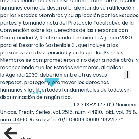
the
reconociendo que es un instrumento tanto de derechos
humanos como de desarrollo, alentando su ratificación
heart
por los Estados Miembros y su aplicación por los Estados
of
partes, y tomando nota del Protocolo Facultativo de la
Convención sobre los Derechos de las Personas con
the
Discapacidad 2, Reafirmando también la Agenda 2030
international
para el Desarrollo Sostenible 3 , que incluye a las
personas con discapacidad y en la que los Estados
agenda
Miembros se comprometieron a no dejar a nadie atrás, y
reconociendo que los Estados Miembros, al aplicar
la Agenda 2030, deberían entre otras cosas
respetar, proteger y promover los derechos
humanos y las libertades fundamentales de todos, sin
About
discriminación de ningún tipo,
__________________ 1 2 3 18-22177 (S) Naciones
Unidas, Treaty Series, vol. 2515, núm. 44910. Ibid., vol. 2518,
núm. 44910. Resolución 70/1. 090119 100119 *1822177*