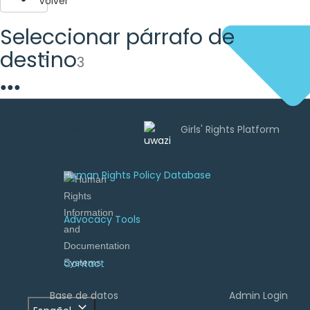
Volver
Seleccionar párrafo de
destino
3
●
●
●
Uwazi es
desarrollado
por
Human Rights Policy Database
Advocacy Tools
Contact
Base de datos
Admin Login