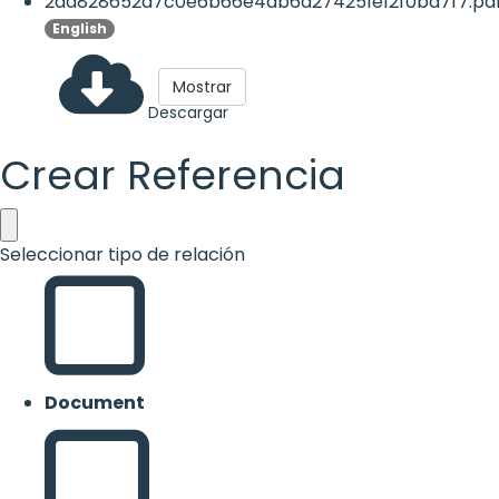
2ad828652a7c0e6b66e4ab6a274251e12f0bd7f7.pd
English
Mostrar
Descargar
Crear Referencia
Seleccionar tipo de relación
Document