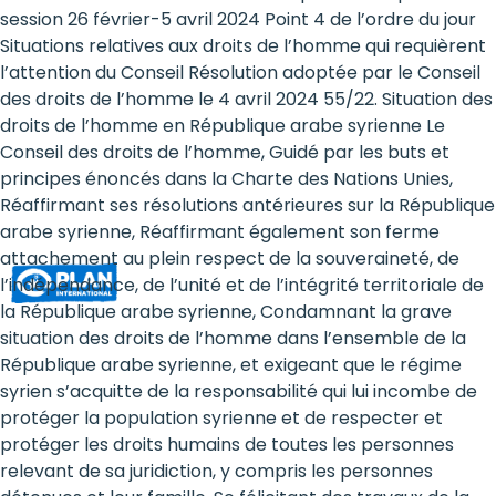
Rights
session 26 février-5 avril 2024 Point 4 de l’ordre du jour
Situations relatives aux droits de l’homme qui requièrent
Platform
l’attention du Conseil Résolution adoptée par le Conseil
-
des droits de l’homme le 4 avril 2024 55/22. Situation des
droits de l’homme en République arabe syrienne Le
Girls'
Conseil des droits de l’homme, Guidé par les buts et
principes énoncés dans la Charte des Nations Unies,
rights
Réaffirmant ses résolutions antérieures sur la République
are
arabe syrienne, Réaffirmant également son ferme
attachement au plein respect de la souveraineté, de
human
l’indépendance, de l’unité et de l’intégrité territoriale de
rights:
la République arabe syrienne, Condamnant la grave
situation des droits de l’homme dans l’ensemble de la
Positioning
République arabe syrienne, et exigeant que le régime
syrien s’acquitte de la responsabilité qui lui incombe de
girls
protéger la population syrienne et de respecter et
at
protéger les droits humains de toutes les personnes
relevant de sa juridiction, y compris les personnes