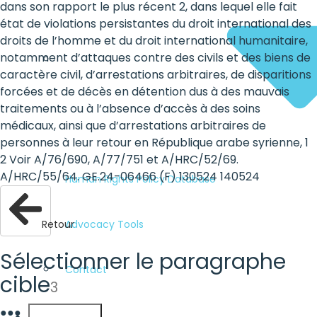
dans son rapport le plus récent 2, dans lequel elle fait
état de violations persistantes du droit international des
droits de l’homme et du droit international humanitaire,
notamment d’attaques contre des civils et des biens de
caractère civil, d’arrestations arbitraires, de disparitions
forcées et de décès en détention dus à des mauvais
traitements ou à l’absence d’accès à des soins
médicaux, ainsi que d’arrestations arbitraires de
personnes à leur retour en République arabe syrienne, 1
2 Voir A/76/690, A/77/751 et A/HRC/52/69.
A/HRC/55/64. GE.24-06466 (F) 130524 140524
Human Rights Policy Database
Retour
Advocacy Tools
Sélectionner le paragraphe
Contact
cible
3
●
●
●