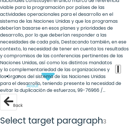
the
nacionales constituyen el único marco de referencia
viable para la programación por países de las
heart
actividades operacionales para el desarrollo en el
of
sistema de las Naciones Unidas y que los programas
deberían basarse en esos planes y prioridades de
the
desarrollo, por lo que deberían responder a las
international
necesidades de cada país, Destacando también, en ese
contexto, la necesidad de tener en cuenta los resultados
agenda
y compromisos de las conferencias pertinentes de las
Naciones Unidas, así como los distintos mandatos
y la complementariedad de las organizaciones y
los órganos del sistema de las Naciones Unidas
para el desarrollo, teniendo presente la necesidad de
About
evitar la duplicación de esfuerzos, 99-76966 /...
Back
Select target paragraph
3