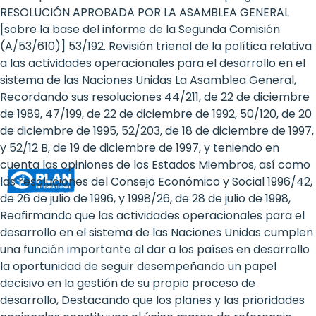
Rights
RESOLUCIÓN APROBADA POR LA ASAMBLEA GENERAL
[sobre la base del informe de la Segunda Comisión
Platform
(A/53/610)] 53/192. Revisión trienal de la política relativa
-
a las actividades operacionales para el desarrollo en el
sistema de las Naciones Unidas La Asamblea General,
Girls'
Recordando sus resoluciones 44/211, de 22 de diciembre
de 1989, 47/199, de 22 de diciembre de 1992, 50/120, de 20
rights
de diciembre de 1995, 52/203, de 18 de diciembre de 1997,
are
y 52/12 B, de 19 de diciembre de 1997, y teniendo en
cuenta las opiniones de los Estados Miembros, así como
human
las resoluciones del Consejo Económico y Social 1996/42,
rights:
de 26 de julio de 1996, y 1998/26, de 28 de julio de 1998,
Reafirmando que las actividades operacionales para el
Positioning
desarrollo en el sistema de las Naciones Unidas cumplen
una función importante al dar a los países en desarrollo
girls
la oportunidad de seguir desempeñando un papel
at
decisivo en la gestión de su propio proceso de
desarrollo, Destacando que los planes y las prioridades