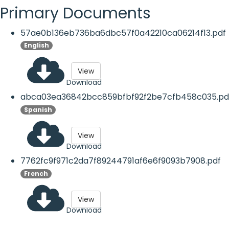
Primary Documents
57ae0b136eb736ba6dbc57f0a42210ca06214f13.pdf
English
View
Download
abca03ea36842bcc859bfbf92f2be7cfb458c035.pd
Spanish
View
Download
7762fc9f971c2da7f89244791af6e6f9093b7908.pdf
French
View
Download